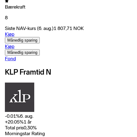
Bærekraft
8
Siste NAV-kurs
(6. aug.)
1 807,71
NOK
Kjøp
Månedlig sparing
Kjøp
Månedlig sparing
Fond
KLP Framtid N
-0.01
%
6. aug.
+
20.05
%
1 år
Total pris
0,30
%
Morningstar Rating