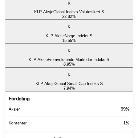
K
KLP AksjeGlobal Indeks Valutasikret S
22,82
%
K
KLP AksjeNorge Indeks S
15,55
%
K
KLP AksjeFremvoksende Markeder Indeks S
8,95
%
K
KLP AksjeGlobal Small Cap Indeks S
7,94
%
Fordeling
Aksjer
99
%
Kontanter
1
%