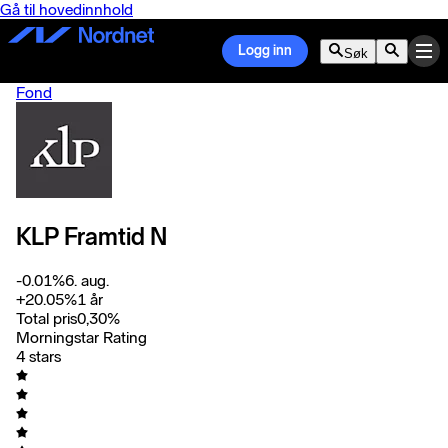
Gå til hovedinnhold
Logg inn
Søk
Fond
KLP Framtid N
-0.01
%
6. aug.
+
20.05
%
1 år
Total pris
0,30
%
Morningstar Rating
4 stars