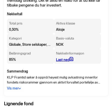
fremtidig utvikling. Det er alltid en risiko for at du ikke får
tilbake pengene du har investert.
Nøkkeltall
Total pris
Aktiva klasse
0,30
%
Aksje
Kategori
Basis-valuta
Globale, Store selskaper, Blanding
NOK
Belåningsgrad
Nøkkelinformasjon
85
%
Last ned
Sammendrag
KLP Framtid søker å oppnå høyest mulig avkastning innenfor
fondets risikorammer gjennom en aktivt forvaltet portefølje av
finansielle instrumenter.
Vis mer
Lignende fond