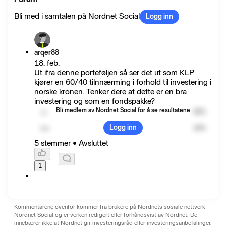
Bli med i samtalen på Nordnet Social
Logg inn
arqer88
18. feb.
Ut ifra denne porteføljen så ser det ut som KLP
kjører en 60/40 tilnnærming i forhold til investering i
norske kronen. Tenker dere at dette er en bra
investering og som en fondspakke?
Bli medlem av Nordnet Social for å se resultatene
Ja
80
%
Logg inn
Nei
20
%
5 stemmer
•
Avsluttet
1
Kommentarene ovenfor kommer fra brukere på Nordnets sosiale nettverk
Nordnet Social og er verken redigert eller forhåndsvist av Nordnet. De
innebærer ikke at Nordnet gir investeringsråd eller investeringsanbefalinger.