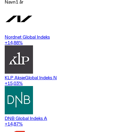
Navn
1 år
Nordnet Global Indeks
+14,88
%
KLP AksjeGlobal Indeks N
+15,03
%
DNB Global Indeks A
+14,87
%