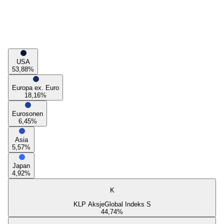
USA
53,88
%
Europa ex. Euro
18,16
%
Eurosonen
6,45
%
Asia
5,57
%
Japan
4,92
%
K
KLP AksjeGlobal Indeks S
44,74
%