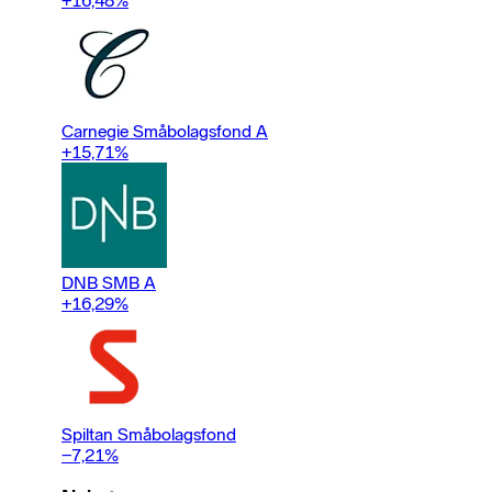
+16,48
%
Carnegie Småbolagsfond A
+15,71
%
DNB SMB A
+16,29
%
Spiltan Småbolagsfond
−7,21
%