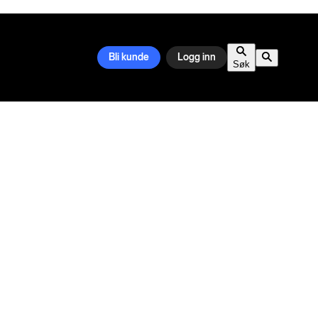
Bli kunde
Logg inn
Søk