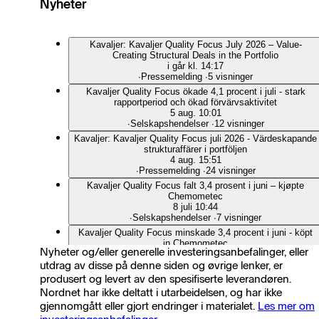
Nyheter
Kavaljer: Kavaljer Quality Focus July 2026 – Value-
Creating Structural Deals in the Portfolio
i går kl. 14:17
∙
Pressemelding
∙
5 visninger
Kavaljer Quality Focus ökade 4,1 procent i juli - stark
rapportperiod och ökad förvärvsaktivitet
5 aug. 10:01
∙
Selskapshendelser
∙
12 visninger
Kavaljer: Kavaljer Quality Focus juli 2026 - Värdeskapande
strukturaffärer i portföljen
4 aug. 15:51
∙
Pressemelding
∙
24 visninger
Kavaljer Quality Focus falt 3,4 prosent i juni – kjøpte
Chemometec
8 juli 10:44
∙
Selskapshendelser
∙
7 visninger
Kavaljer Quality Focus minskade 3,4 procent i juni - köpt
in Chemometec
Nyheter og/eller generelle investeringsanbefalinger, eller
6 juli 11:41
utdrag av disse på denne siden og øvrige lenker, er
∙
Selskapshendelser
∙
13 visninger
produsert og levert av den spesifiserte leverandøren.
Kavaljer: Kavaljer Quality Focus June 2026 - Valuation gap
between large and small companies at a record high
Nordnet har ikke deltatt i utarbeidelsen, og har ikke
3 juli 17:00
gjennomgått eller gjort endringer i materialet.
Les mer om
∙
Pressemelding
∙
9 visninger