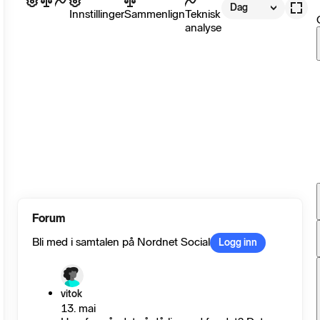
Dag
Innstillinger
Sammenlign
Teknisk
analyse
Forum
Bli med i samtalen på Nordnet Social
Logg inn
vitok
13. mai