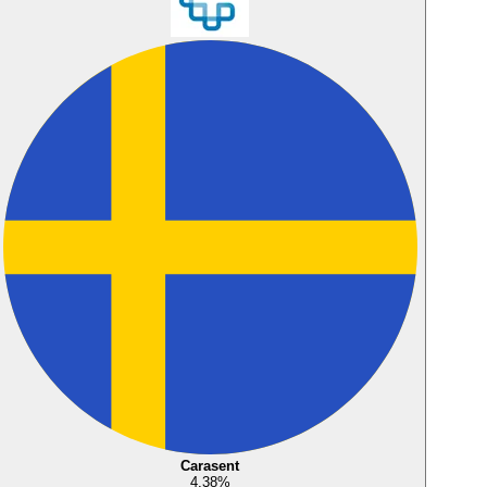
Carasent
4,38
%