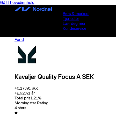
Gå til hovedinnhold
Børs & marked
Tjenester
Lær deg mer
Kundeservice
Fond
Kavaljer Quality Focus A SEK
+
0.17
%
6. aug.
+
2.92
%
1 år
Total pris
1,21
%
Morningstar Rating
4 stars