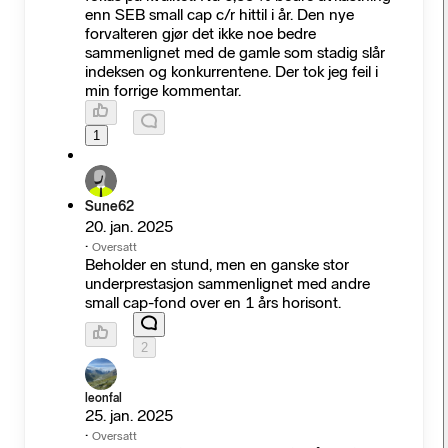
enn SEB small cap c/r hittil i år. Den nye
forvalteren gjør det ikke noe bedre
sammenlignet med de gamle som stadig slår
indeksen og konkurrentene. Der tok jeg feil i
min forrige kommentar.
1
Sune62
20. jan. 2025
·
Oversatt
Beholder en stund, men en ganske stor
underprestasjon sammenlignet med andre
small cap-fond over en 1 års horisont.
2
leonfal
25. jan. 2025
·
Oversatt