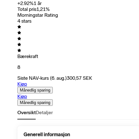
+
2.92
%
1 år
Total pris
1,21
%
Morningstar Rating
4 stars
Bærekraft
8
Siste NAV-kurs
(6. aug.)
300,57
SEK
Kjøp
Månedlig sparing
Kjøp
Månedlig sparing
Oversikt
Detaljer
Generell informasjon