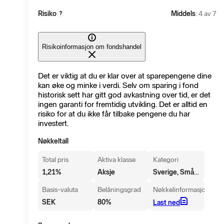
Risiko
Middels
: 4 av 7
?
Risikoinformasjon om fondshandel
Det er viktig at du er klar over at sparepengene dine
kan øke og minke i verdi. Selv om sparing i fond
historisk sett har gitt god avkastning over tid, er det
ingen garanti for fremtidig utvikling. Det er alltid en
risiko for at du ikke får tilbake pengene du har
investert.
Nøkkeltall
Total pris
Aktiva klasse
Kategori
Sverige, Små/mellomstore selskaper
1,21
%
Aksje
Basis-valuta
Belåningsgrad
Nøkkelinformasjon
SEK
80
%
Last ned