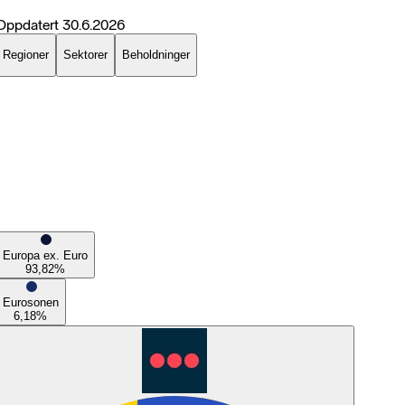
Oppdatert
30.6.2026
Regioner
Sektorer
Beholdninger
Europa ex. Euro
93,82
%
Eurosonen
6,18
%