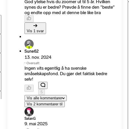
God ytelse hvis du zoomer ut til 5 år. Hvilken
synes du er bedre? Prøvde å finne den "beste"
og endte opp med at denne ble like bra
Vis 1 svar
Sune62
13. nov. 2024
·
Oversatt
Ingen vits egentlig å ha svenske
småselskapsfond. Du gjør det faktisk bedre
selv!
5
Vis alle kommentarer
Vis 2 kommentarer til
SatanG
9. mai 2025