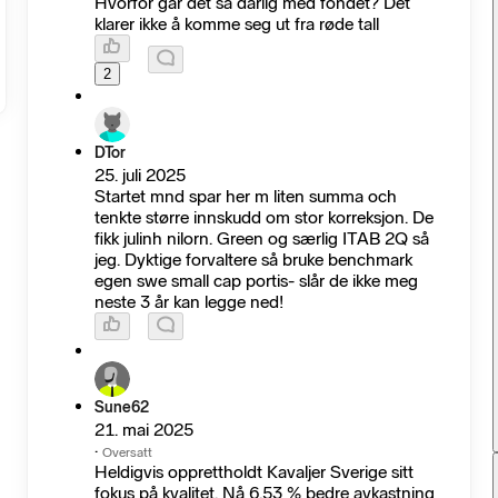
Hvorfor går det så dårlig med fondet? Det
klarer ikke å komme seg ut fra røde tall
2
DTor
25. juli 2025
Startet mnd spar her m liten summa och
tenkte større innskudd om stor korreksjon. De
fikk julinh nilorn. Green og særlig ITAB 2Q så
jeg. Dyktige forvaltere så bruke benchmark
egen swe small cap portis- slår de ikke meg
neste 3 år kan legge ned!
Sune62
21. mai 2025
·
Oversatt
Heldigvis opprettholdt Kavaljer Sverige sitt
fokus på kvalitet. Nå 6,53 % bedre avkastning