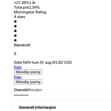
+
27.36
%
1 år
Total pris
1,34
%
Morningstar Rating
4 stars
Bærekraft
6
Siste NAV-kurs
(6. aug.)
61,82
USD
Kjøp
Månedlig sparing
Kjøp
Månedlig sparing
Oversikt
Detaljer
Generell informasjon