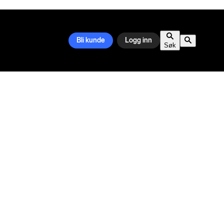
Bli kunde
Logg inn
Søk