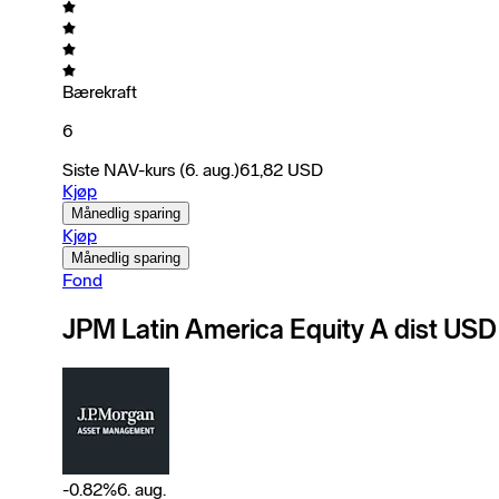
Bærekraft
6
Siste NAV-kurs
(6. aug.)
61,82
USD
Kjøp
Månedlig sparing
Kjøp
Månedlig sparing
Fond
JPM Latin America Equity A dist USD
-0.82
%
6. aug.