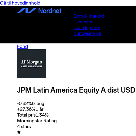
Gå til hovedinnhold
Børs & marked
Tjenester
Lær deg mer
Kundeservice
Fond
JPM Latin America Equity A dist USD
-0.82
%
6. aug.
+
27.36
%
1 år
Total pris
1,34
%
Morningstar Rating
4 stars