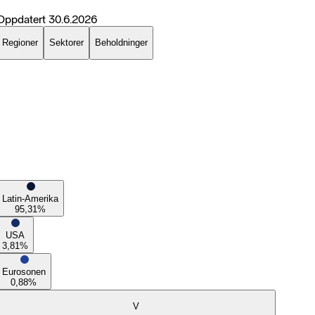
Oppdatert
30.6.2026
Regioner
Sektorer
Beholdninger
Latin-Amerika
95,31
%
USA
3,81
%
Eurosonen
0,88
%
V