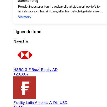
Sammendrag
Fondet investerer i en hovedsakelig aksjebasert portefølje
av selskap som har sin base, eller har betydelige interesser i
Latin - Amerika. Inkluderer også øyene utenfor Latin -
Vis mer
Amerikas kyst.
Lignende fond
Navn
1 år
HSBC GIF Brazil Equity AD
+28,88
%
Fidelity Latin America A-Dis-USD