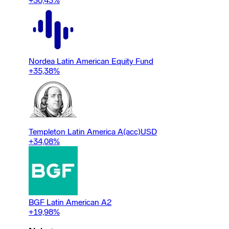
+30,43
%
Nordea Latin American Equity Fund
+35,38
%
Templeton Latin America A(acc)USD
+34,08
%
BGF Latin American A2
+19,98
%