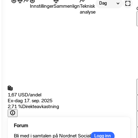
Dag
Innstillinger
Sammenlign
Teknisk
analyse
1,67
USD
/
andel
Ex-dag 17. sep. 2025
2,71
%
Direkteavkastning
Forum
Bli med i samtalen på Nordnet Social
Logg inn