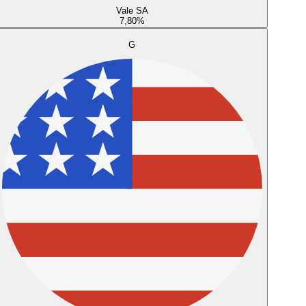
Vale SA
7,80
%
G