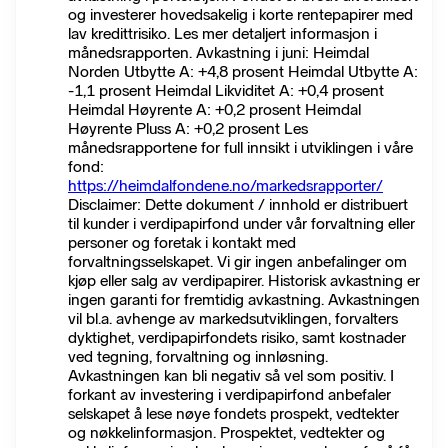
og investerer hovedsakelig i korte rentepapirer med
lav kredittrisiko. Les mer detaljert informasjon i
månedsrapporten. Avkastning i juni: Heimdal
Norden Utbytte A: +4,8 prosent Heimdal Utbytte A:
-1,1 prosent Heimdal Likviditet A: +0,4 prosent
Heimdal Høyrente A: +0,2 prosent Heimdal
Høyrente Pluss A: +0,2 prosent Les
månedsrapportene for full innsikt i utviklingen i våre
fond:
https://heimdalfondene.no/markedsrapporter/
Disclaimer: Dette dokument / innhold er distribuert
til kunder i verdipapirfond under vår forvaltning eller
personer og foretak i kontakt med
forvaltningsselskapet. Vi gir ingen anbefalinger om
kjøp eller salg av verdipapirer. Historisk avkastning er
ingen garanti for fremtidig avkastning. Avkastningen
vil bl.a. avhenge av markedsutviklingen, forvalters
dyktighet, verdipapirfondets risiko, samt kostnader
ved tegning, forvaltning og innløsning.
Avkastningen kan bli negativ så vel som positiv. I
forkant av investering i verdipapirfond anbefaler
selskapet å lese nøye fondets prospekt, vedtekter
og nøkkelinformasjon. Prospektet, vedtekter og