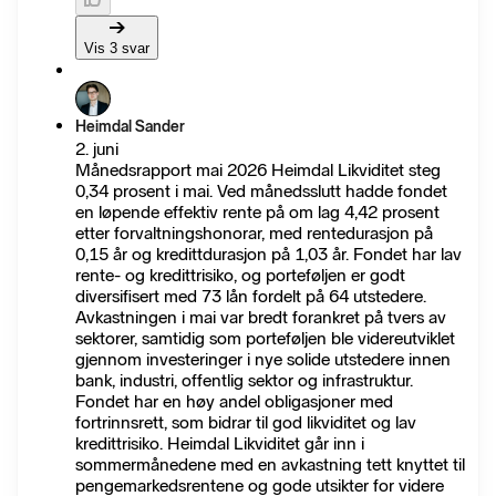
Vis 3 svar
Heimdal Sander
2. juni
Månedsrapport mai 2026 Heimdal Likviditet steg
0,34 prosent i mai. Ved månedsslutt hadde fondet
en løpende effektiv rente på om lag 4,42 prosent
etter forvaltningshonorar, med rentedurasjon på
0,15 år og kredittdurasjon på 1,03 år. Fondet har lav
rente- og kredittrisiko, og porteføljen er godt
diversifisert med 73 lån fordelt på 64 utstedere.
Avkastningen i mai var bredt forankret på tvers av
sektorer, samtidig som porteføljen ble videreutviklet
gjennom investeringer i nye solide utstedere innen
bank, industri, offentlig sektor og infrastruktur.
Fondet har en høy andel obligasjoner med
fortrinnsrett, som bidrar til god likviditet og lav
kredittrisiko. Heimdal Likviditet går inn i
sommermånedene med en avkastning tett knyttet til
pengemarkedsrentene og gode utsikter for videre