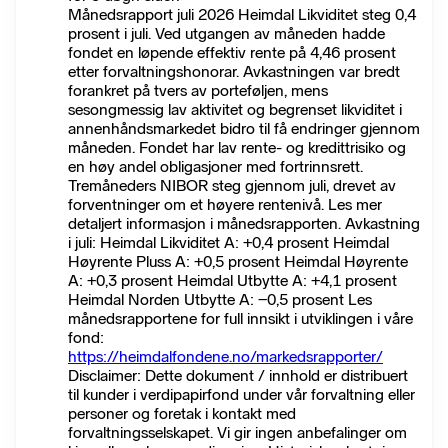
Månedsrapport juli 2026 Heimdal Likviditet steg 0,4
prosent i juli. Ved utgangen av måneden hadde
fondet en løpende effektiv rente på 4,46 prosent
etter forvaltningshonorar. Avkastningen var bredt
forankret på tvers av porteføljen, mens
sesongmessig lav aktivitet og begrenset likviditet i
annenhåndsmarkedet bidro til få endringer gjennom
måneden. Fondet har lav rente- og kredittrisiko og
en høy andel obligasjoner med fortrinnsrett.
Tremåneders NIBOR steg gjennom juli, drevet av
forventninger om et høyere rentenivå. Les mer
detaljert informasjon i månedsrapporten. Avkastning
i juli: Heimdal Likviditet A: +0,4 prosent Heimdal
Høyrente Pluss A: +0,5 prosent Heimdal Høyrente
A: +0,3 prosent Heimdal Utbytte A: +4,1 prosent
Heimdal Norden Utbytte A: −0,5 prosent Les
månedsrapportene for full innsikt i utviklingen i våre
fond:
https://heimdalfondene.no/markedsrapporter/
Disclaimer: Dette dokument / innhold er distribuert
til kunder i verdipapirfond under vår forvaltning eller
personer og foretak i kontakt med
forvaltningsselskapet. Vi gir ingen anbefalinger om