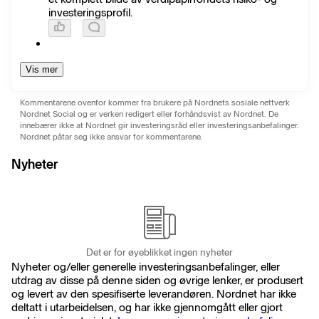
investeringsprofil.
Vis mer
Kommentarene ovenfor kommer fra brukere på Nordnets sosiale nettverk
Nordnet Social og er verken redigert eller forhåndsvist av Nordnet. De
innebærer ikke at Nordnet gir investeringsråd eller investeringsanbefalinger.
Nordnet påtar seg ikke ansvar for kommentarene.
Nyheter
Det er for øyeblikket ingen nyheter
Nyheter og/eller generelle investeringsanbefalinger, eller
utdrag av disse på denne siden og øvrige lenker, er produsert
og levert av den spesifiserte leverandøren. Nordnet har ikke
deltatt i utarbeidelsen, og har ikke gjennomgått eller gjort