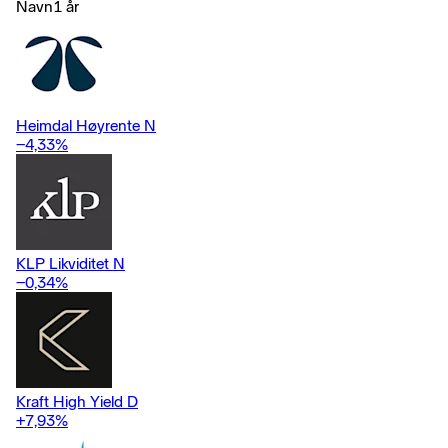
Navn
1 år
Heimdal Høyrente N
−4,33
%
KLP Likviditet N
−0,34
%
Kraft High Yield D
+7,93
%