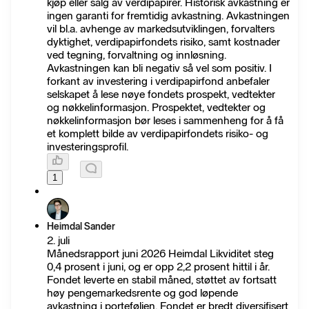
kjøp eller salg av verdipapirer. Historisk avkastning er
ingen garanti for fremtidig avkastning. Avkastningen
vil bl.a. avhenge av markedsutviklingen, forvalters
dyktighet, verdipapirfondets risiko, samt kostnader
ved tegning, forvaltning og innløsning.
Avkastningen kan bli negativ så vel som positiv. I
forkant av investering i verdipapirfond anbefaler
selskapet å lese nøye fondets prospekt, vedtekter
og nøkkelinformasjon. Prospektet, vedtekter og
nøkkelinformasjon bør leses i sammenheng for å få
et komplett bilde av verdipapirfondets risiko- og
investeringsprofil.
1
Heimdal Sander
2. juli
Månedsrapport juni 2026 Heimdal Likviditet steg
0,4 prosent i juni, og er opp 2,2 prosent hittil i år.
Fondet leverte en stabil måned, støttet av fortsatt
høy pengemarkedsrente og god løpende
avkastning i porteføljen. Fondet er bredt diversifisert