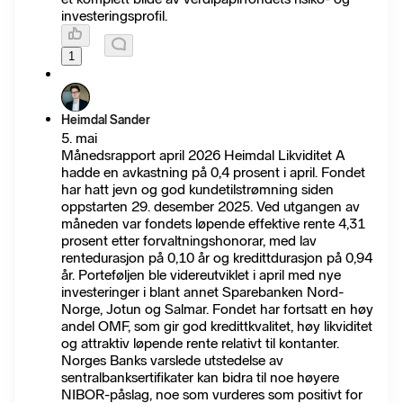
investeringsprofil.
1
Heimdal Sander
5. mai
Månedsrapport april 2026 Heimdal Likviditet A
hadde en avkastning på 0,4 prosent i april. Fondet
har hatt jevn og god kundetilstrømning siden
oppstarten 29. desember 2025. Ved utgangen av
måneden var fondets løpende effektive rente 4,31
prosent etter forvaltningshonorar, med lav
rentedurasjon på 0,10 år og kredittdurasjon på 0,94
år. Porteføljen ble videreutviklet i april med nye
investeringer i blant annet Sparebanken Nord-
Norge, Jotun og Salmar. Fondet har fortsatt en høy
andel OMF, som gir god kredittkvalitet, høy likviditet
og attraktiv løpende rente relativt til kontanter.
Norges Banks varslede utstedelse av
sentralbanksertifikater kan bidra til noe høyere
NIBOR-påslag, noe som vurderes som positivt for