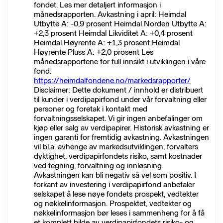
fondet. Les mer detaljert informasjon i
månedsrapporten. Avkastning i april: Heimdal
Utbytte A: -0,9 prosent Heimdal Norden Utbytte A:
+2,3 prosent Heimdal Likviditet A: +0,4 prosent
Heimdal Høyrente A: +1,3 prosent Heimdal
Høyrente Pluss A: +2,0 prosent Les
månedsrapportene for full innsikt i utviklingen i våre
fond:
https://heimdalfondene.no/markedsrapporter/
Disclaimer: Dette dokument / innhold er distribuert
til kunder i verdipapirfond under vår forvaltning eller
personer og foretak i kontakt med
forvaltningsselskapet. Vi gir ingen anbefalinger om
kjøp eller salg av verdipapirer. Historisk avkastning er
ingen garanti for fremtidig avkastning. Avkastningen
vil bl.a. avhenge av markedsutviklingen, forvalters
dyktighet, verdipapirfondets risiko, samt kostnader
ved tegning, forvaltning og innløsning.
Avkastningen kan bli negativ så vel som positiv. I
forkant av investering i verdipapirfond anbefaler
selskapet å lese nøye fondets prospekt, vedtekter
og nøkkelinformasjon. Prospektet, vedtekter og
nøkkelinformasjon bør leses i sammenheng for å få
et komplett bilde av verdipapirfondets risiko- og