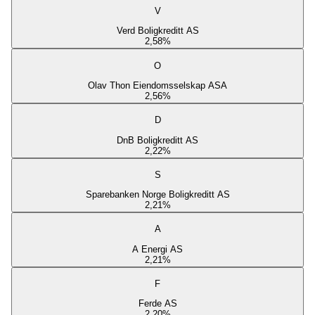
V
Verd Boligkreditt AS
2,58
%
O
Olav Thon Eiendomsselskap ASA
2,56
%
D
DnB Boligkreditt AS
2,22
%
S
Sparebanken Norge Boligkreditt AS
2,21
%
A
A Energi AS
2,21
%
F
Ferde AS
2,20
%