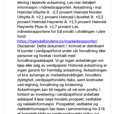
økning i løpende avkastning. Les mer detaljert
informasjon i månedsrapporten. Avkastning i mai:
Heimdal Utbytte A: -2,3 prosent Heimdal Norden
Utbytte A: +2,1 prosent Heimdal Likviditet A: +0,3
prosent Heimdal Høyrente A: +1,3 prosent Heimdal
Høyrente Pluss A: +1,7 prosent Les
månedsrapportene for full innsikt i utviklingen i våre
fond:
https://heimdalfondene.no/markedsrapporter/
Disclaimer: Dette dokument / innhold er distribuert
til kunder i verdipapirfond under vår forvaltning eller
personer og foretak i kontakt med
forvaltningsselskapet. Vi gir ingen anbefalinger om
kjøp eller salg av verdipapirer. Historisk avkastning er
ingen garanti for fremtidig avkastning. Avkastningen
vil bl.a. avhenge av markedsutviklingen, forvalters
dyktighet, verdipapirfondets risiko, samt kostnader
ved tegning, forvaltning og innløsning.
Avkastningen kan bli negativ så vel som positiv. I
forkant av investering i verdipapirfond anbefaler
selskapet å lese nøye fondets prospekt, vedtekter
og nøkkelinformasjon. Prospektet, vedtekter og
nøkkelinformasjon bør leses i sammenheng for å få
et komplett bilde av verdipapirfondets risiko- og