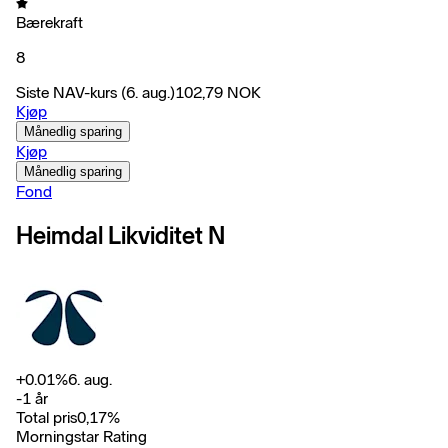
Bærekraft
8
Siste NAV-kurs
(6. aug.)
102,79
NOK
Kjøp
Månedlig sparing
Kjøp
Månedlig sparing
Fond
Heimdal Likviditet N
+
0.01
%
6. aug.
-
1 år
Total pris
0,17
%
Morningstar Rating