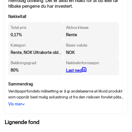
fremtidig utvikling. Det er alltid en risiko for at du ikke får
tilbake pengene du har investert.
Nøkkeltall
Total pris
Aktiva klasse
0,17
%
Rente
Kategori
Basis-valuta
Rente, NOK Ultrakorte obligasjoner
NOK
Belåningsgrad
Nøkkelinformasjon
80
%
Last ned
Sammendrag
Verdipapirfondets målsetting er å gi andelseierne et likvid produkt
som oppnår best mulig avkastning ut fra den risikoen fondet påtar
seg. Fondet investerer hovedsakelig i rentebærende verdipapirer
Vis mer
med lav renterisiko, god kredittkvalitet og ulik tid til forfall. Den
gjennomsnittlige rentedurasjon skal normalt ligge mellom 0 og 1
år. Fondet har mulighet til å investere i derivater.
Lignende fond