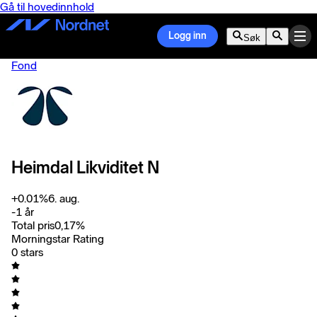
Gå til hovedinnhold
Logg inn
Søk
Fond
Heimdal Likviditet N
+
0.01
%
6. aug.
-
1 år
Total pris
0,17
%
Morningstar Rating
0 stars