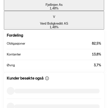
Fjellinjen As
1,48
%
V
Verd Boligkreditt AS
1,48
%
Fordeling
Obligasjoner
82,5
%
Kontanter
13,8
%
Øvrig
3,7
%
Kunder besøkte også
Vis
mer
informasjon