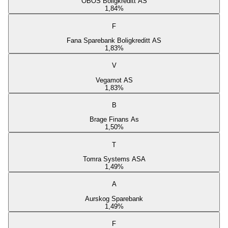
OBOS Boligkreditt AS
1,84
%
F
Fana Sparebank Boligkreditt AS
1,83
%
V
Vegamot AS
1,83
%
B
Brage Finans As
1,50
%
T
Tomra Systems ASA
1,49
%
A
Aurskog Sparebank
1,49
%
F