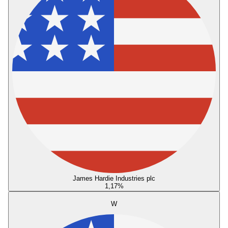
James Hardie Industries plc
1,17
%
W