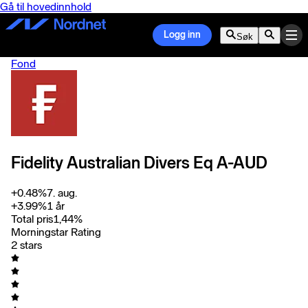
Gå til hovedinnhold
Logg inn
Søk
Fond
Fidelity Australian Divers Eq A-AUD
+
0.48
%
7. aug.
+
3.99
%
1 år
Total pris
1,44
%
Morningstar Rating
2 stars