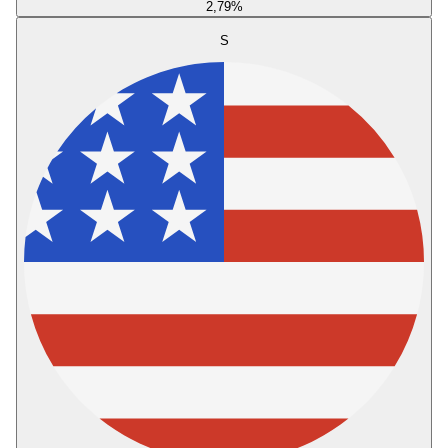
2,79
%
S