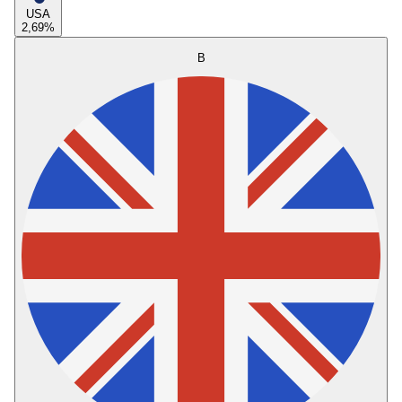
USA
2,69
%
B