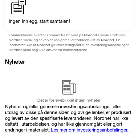
Ingen innlegg, start samtalen!
Kommentarene ovenfor kommer fra brukere på Nordnets sosiale nettverk
Nordnet Social og er verken redigert eller forhåndsvist av Nordnet. De
innebærer ikke at Nordnet gir investeringsråd eller investeringsanbefalinger.
Nordnet påtar seg ikke ansvar for kommentarene.
Nyheter
Det er for øyeblikket ingen nyheter
Nyheter og/eller generelle investeringsanbefalinger, eller
utdrag av disse på denne siden og øvrige lenker, er produsert
og levert av den spesifiserte leverandøren. Nordnet har ikke
deltatt i utarbeidelsen, og har ikke gjennomgått eller gjort
endringer i materialet.
Les mer om investeringsanbefalinger.