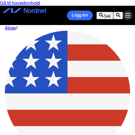
Gå til hovedinnhold
Logg inn
Søk
Aksje
/