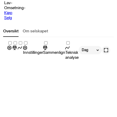
Lav
-
Omsetning
-
Kjøp
Selg
Oversikt
Om selskapet
Dag
Innstillinger
Sammenlign
Teknisk
analyse