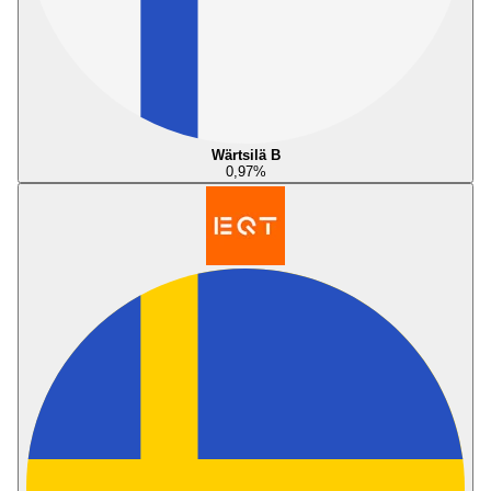
Wärtsilä B
0,97
%