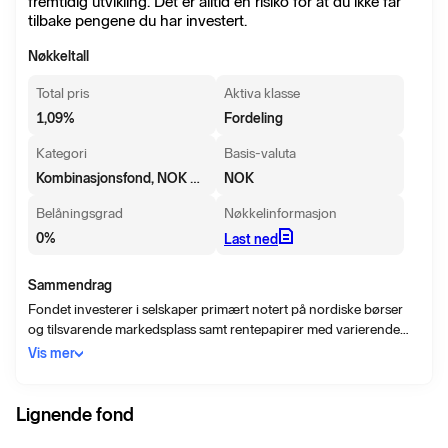
fremtidig utvikling. Det er alltid en risiko for at du ikke får
tilbake pengene du har investert.
Nøkkeltall
Total pris
Aktiva klasse
1,09
%
Fordeling
Kategori
Basis-valuta
Kombinasjonsfond, NOK Moderat
NOK
Belåningsgrad
Nøkkelinformasjon
0
%
Last ned
Sammendrag
Fondet investerer i selskaper primært notert på nordiske børser
og tilsvarende markedsplass samt rentepapirer med varierende
kredittrisiko og løpetid. Fondet er aktivt forvaltet. Investeringene
Vis mer
velges ut fra forvalters vurdering av attraktive markeder, land,
sektorer og investeringstemaer samt grundige analyser av de
enkelte selslkapene. Fordelingene mellom aksjer og rentepapirer i
Lignende fond
fondet vil variere mellom 30% og 70% av fondets