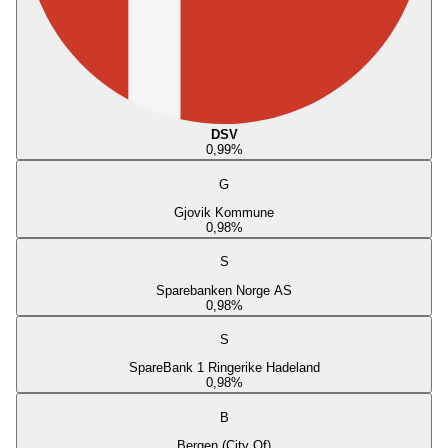
DSV
0,99
%
G
Gjovik Kommune
0,98
%
S
Sparebanken Norge AS
0,98
%
S
SpareBank 1 Ringerike Hadeland
0,98
%
B
Bergen (City Of)