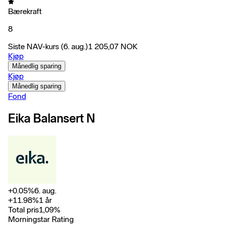
Bærekraft
8
Siste NAV-kurs
(6. aug.)
1 205,07
NOK
Kjøp
Månedlig sparing
Kjøp
Månedlig sparing
Fond
Eika Balansert N
+
0.05
%
6. aug.
+
11.98
%
1 år
Total pris
1,09
%
Morningstar Rating