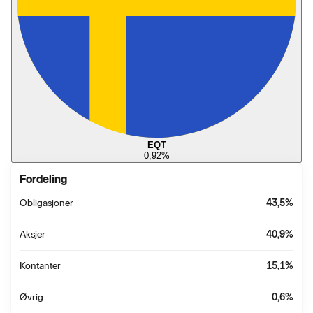
EQT
0,92
%
Fordeling
Obligasjoner
43,5
%
Aksjer
40,9
%
Kontanter
15,1
%
Øvrig
0,6
%