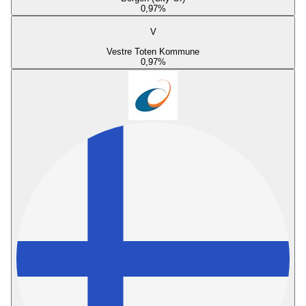
0,97
%
V
Vestre Toten Kommune
0,97
%