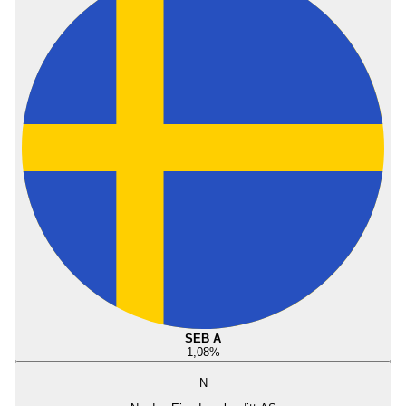
SEB A
1,08
%
N