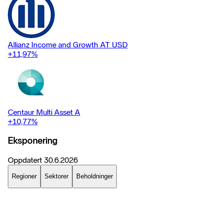
Allianz Income and Growth AT USD
+11,97
%
Centaur Multi Asset A
+10,77
%
Eksponering
Oppdatert
30.6.2026
Regioner
Sektorer
Beholdninger