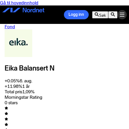
Gå til hovedinnhold
Logg inn
Søk
Fond
Eika Balansert N
+
0.05
%
6. aug.
+
11.98
%
1 år
Total pris
1,09
%
Morningstar Rating
0 stars