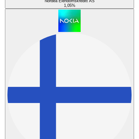
Nordea Eiendomskreditt AS
1,05
%