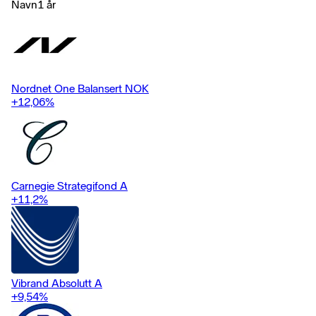
forvaltningskapital.
Navn
1 år
Nordnet One Balansert NOK
+12,06
%
Carnegie Strategifond A
+11,2
%
Vibrand Absolutt A
+9,54
%