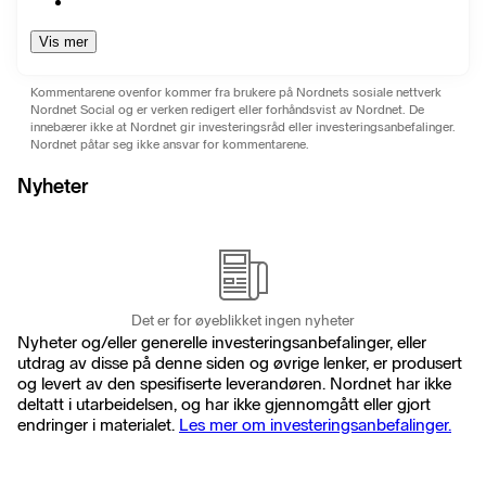
Vis mer
Kommentarene ovenfor kommer fra brukere på Nordnets sosiale nettverk
Nordnet Social og er verken redigert eller forhåndsvist av Nordnet. De
innebærer ikke at Nordnet gir investeringsråd eller investeringsanbefalinger.
Nordnet påtar seg ikke ansvar for kommentarene.
Nyheter
Det er for øyeblikket ingen nyheter
Nyheter og/eller generelle investeringsanbefalinger, eller
utdrag av disse på denne siden og øvrige lenker, er produsert
og levert av den spesifiserte leverandøren. Nordnet har ikke
deltatt i utarbeidelsen, og har ikke gjennomgått eller gjort
endringer i materialet.
Les mer om investeringsanbefalinger.