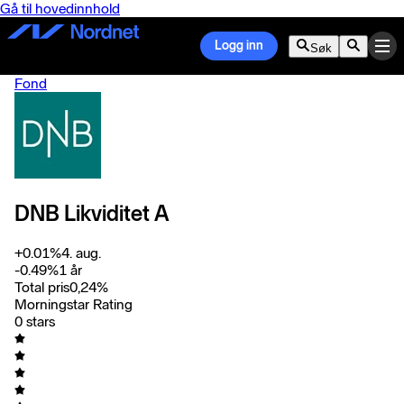
Gå til hovedinnhold
Logg inn
Søk
Fond
DNB Likviditet A
+
0.01
%
4. aug.
-0.49
%
1 år
Total pris
0,24
%
Morningstar Rating
0 stars