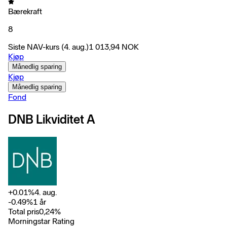
Bærekraft
8
Siste NAV-kurs
(4. aug.)
1 013,94
NOK
Kjøp
Månedlig sparing
Kjøp
Månedlig sparing
Fond
DNB Likviditet A
+
0.01
%
4. aug.
-0.49
%
1 år
Total pris
0,24
%
Morningstar Rating