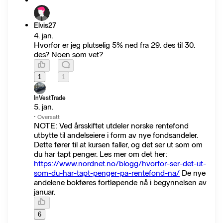
Elvis27
4. jan.
Hvorfor er jeg plutselig 5% ned fra 29. des til 30.
des? Noen som vet?
1
1
InVestTrade
5. jan.
·
Oversatt
NOTE: Ved årsskiftet utdeler norske rentefond
utbytte til andelseiere i form av nye fondsandeler.
Dette fører til at kursen faller, og det ser ut som om
du har tapt penger. Les mer om det her:
https://www.nordnet.no/blogg/hvorfor-ser-det-ut-
som-du-har-tapt-penger-pa-rentefond-na/
De nye
andelene bokføres fortløpende nå i begynnelsen av
januar.
6