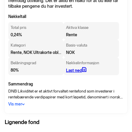
fremtidig utvikling. Det er alltid en risiko for at du ikke får
tilbake pengene du har investert.
Nøkkeltall
Total pris
Aktiva klasse
0,24
%
Rente
Kategori
Basis-valuta
Rente, NOK Ultrakorte obligasjoner
NOK
Belåningsgrad
Nøkkelinformasjon
80
%
Last ned
Sammendrag
DNB Likviditet er et aktivt forvaltet rentefond som investerer i
rentebærende verdipapirer med kort løpetid, denominert i norske
kroner. De rentebærende papirene er hovedsakelig utstedt av
Vis mer
selskaper hjemmehørende i Norge. Manglende tilgang til
relevante indekser for det norske rentemarkedet gjorde at fondets
referanseindeks frem til juni 2022 ikke godt nok reflekterte fondets
Lignende fond
investeringsmandat. Fondet investerer i rentepapirer med noe