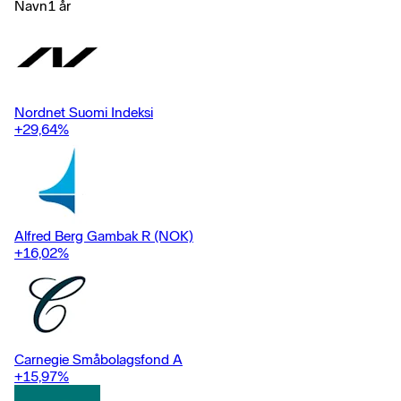
Navn
1 år
Nordnet Suomi Indeksi
+29,64
%
Alfred Berg Gambak R (NOK)
+16,02
%
Carnegie Småbolagsfond A
+15,97
%