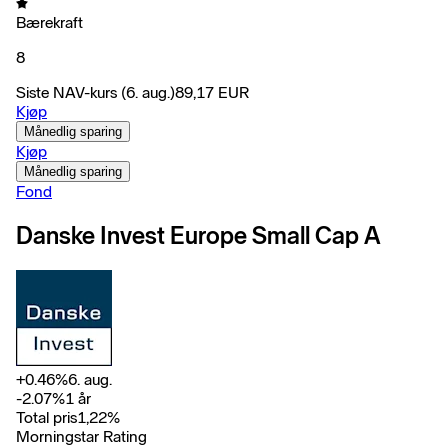
Bærekraft
8
Siste NAV-kurs
(6. aug.)
89,17
EUR
Kjøp
Månedlig sparing
Kjøp
Månedlig sparing
Fond
Danske Invest Europe Small Cap A
+
0.46
%
6. aug.
-2.07
%
1 år
Total pris
1,22
%
Morningstar Rating