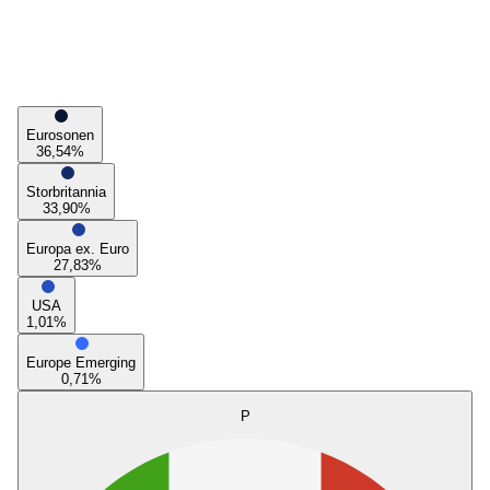
Eurosonen
36,54
%
Storbritannia
33,90
%
Europa ex. Euro
27,83
%
USA
1,01
%
Europe Emerging
0,71
%
P