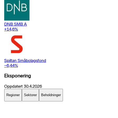
DNB SMB A
+14,6
%
Spiltan Småbolagsfond
−6,44
%
Eksponering
Oppdatert
30.4.2026
Regioner
Sektorer
Beholdninger