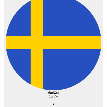
MedCap
1,75
%
P