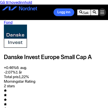
Gå til hovedinnhold
Logg inn
Søk
Fond
Danske Invest Europe Small Cap A
+
0.46
%
6. aug.
-2.07
%
1 år
Total pris
1,22
%
Morningstar Rating
2 stars