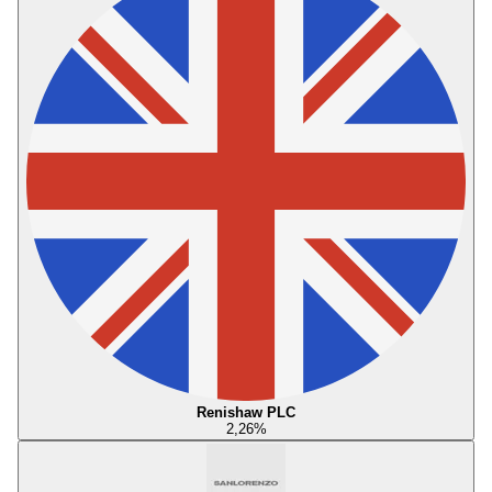
Renishaw PLC
2,26
%