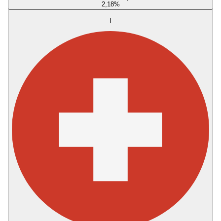
2,18
%
I