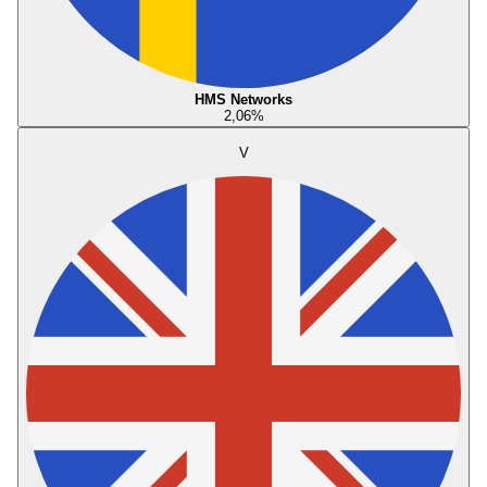
HMS Networks
2,06
%
V