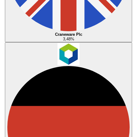
Craneware Plc
3,48
%