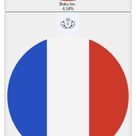
Boku Inc.
4,14
%