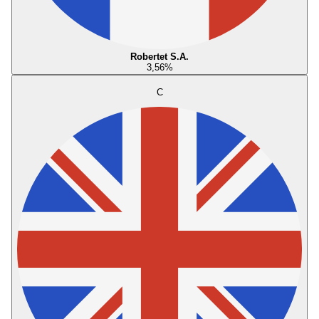
Robertet S.A.
3,56
%
C