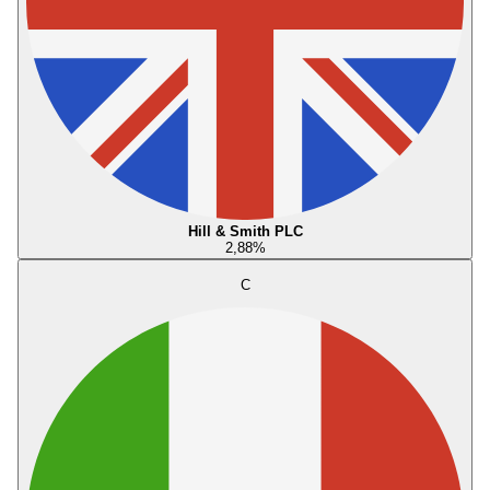
Hill & Smith PLC
2,88
%
C