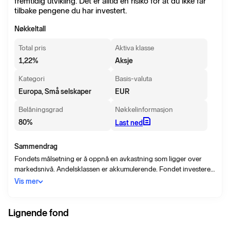
fremtidig utvikling. Det er alltid en risiko for at du ikke får
tilbake pengene du har investert.
Nøkkeltall
Total pris
Aktiva klasse
1,22
%
Aksje
Kategori
Basis-valuta
Europa, Små selskaper
EUR
Belåningsgrad
Nøkkelinformasjon
80
%
Last ned
Sammendrag
Fondets målsetning er å oppnå en avkastning som ligger over
markedsnivå. Andelsklassen er akkumulerende. Fondet investerer
hovedsakelig i små og mellomstore aksjer og egenkapitalbevis fra
Vis mer
Europa (ikke inkludert Russland). Fondet kan til en viss grad
investere i aksjer og egenkapitalbevis fra land som grenser til
Europa. Fondet kan investere i land som betegnes som
Lignende fond
fremvoksende markeder.