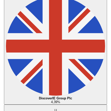
DiscoverIE Group Plc
4,39
%
U