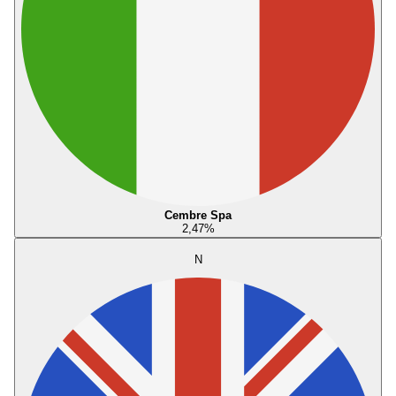
Cembre Spa
2,47
%
N