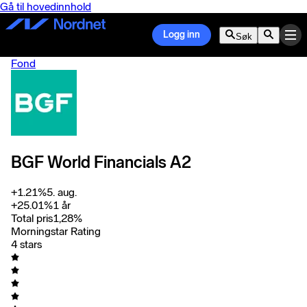
Gå til hovedinnhold
Logg inn
Søk
Fond
BGF World Financials A2
+
1.21
%
5. aug.
+
25.01
%
1 år
Total pris
1,28
%
Morningstar Rating
4 stars