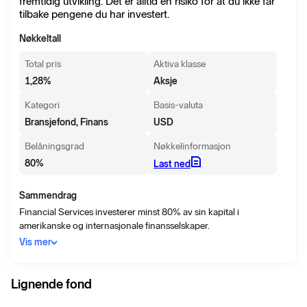
fremtidig utvikling. Det er alltid en risiko for at du ikke får
tilbake pengene du har investert.
Nøkkeltall
Total pris
Aktiva klasse
1,28
%
Aksje
Kategori
Basis-valuta
Bransjefond, Finans
USD
Belåningsgrad
Nøkkelinformasjon
80
%
Last ned
Sammendrag
Financial Services investerer minst 80% av sin kapital i
amerikanske og internasjonale finansselskaper.
Vis mer
Lignende fond