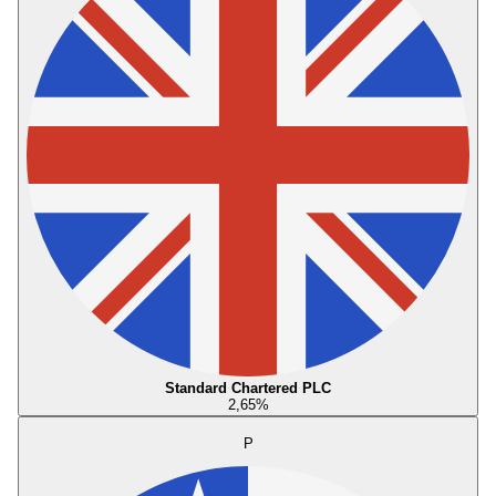
Standard Chartered PLC
2,65
%
P