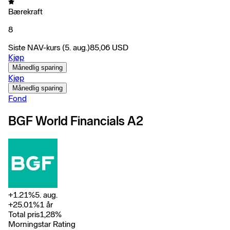
Bærekraft
8
Siste NAV-kurs
(5. aug.)
85,06
USD
Kjøp
Månedlig sparing
Kjøp
Månedlig sparing
Fond
BGF World Financials A2
+
1.21
%
5. aug.
+
25.01
%
1 år
Total pris
1,28
%
Morningstar Rating