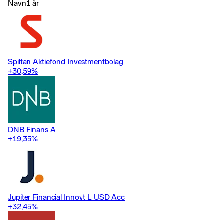
Navn
1 år
Spiltan Aktiefond Investmentbolag
+30,59
%
DNB Finans A
+19,35
%
Jupiter Financial Innovt L USD Acc
+32,45
%