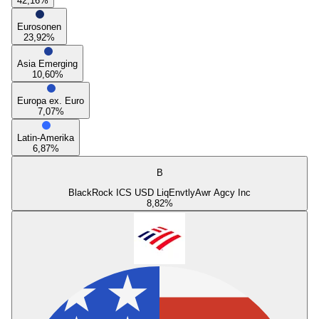
42,16
%
Eurosonen
23,92
%
Asia Emerging
10,60
%
Europa ex. Euro
7,07
%
Latin-Amerika
6,87
%
B
BlackRock ICS USD LiqEnvtlyAwr Agcy Inc
8,82
%