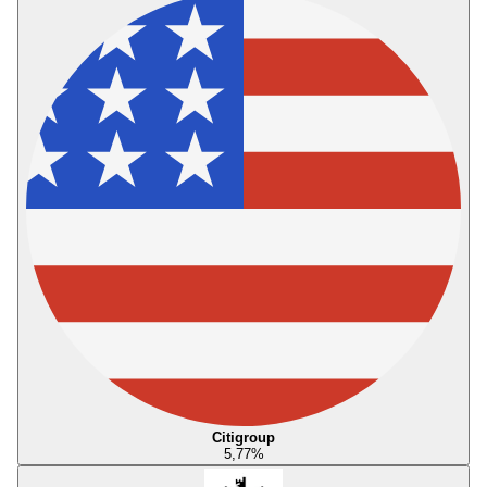
Citigroup
5,77
%