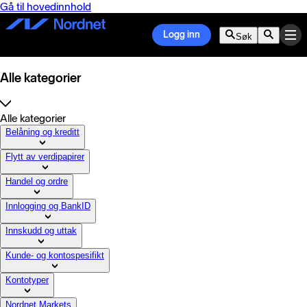
Gå til hovedinnhold
Logg inn
Søk
Alle kategorier
Alle kategorier
Belåning og kreditt
Flytt av verdipapirer
Handel og ordre
Innlogging og BankID
Innskudd og uttak
Kunde- og kontospesifikt
Kontotyper
Nordnet Markets