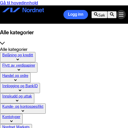
Gå til hovedinnhold
Logg inn
Søk
Alle kategorier
Alle kategorier
Belåning og kreditt
Flytt av verdipapirer
Handel og ordre
Innlogging og BankID
Innskudd og uttak
Kunde- og kontospesifikt
Kontotyper
Nordnet Markets