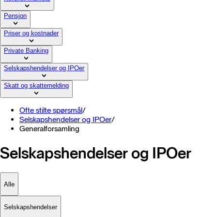
Pensjon
Priser og kostnader
Private Banking
Selskapshendelser og IPOer
Skatt og skattemelding
Ofte stilte spørsmål
/
Selskapshendelser og IPOer
/
Generalforsamling
Selskapshendelser og IPOer
Alle
Selskapshendelser