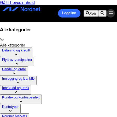
Gå til hovedinnhold
Logg inn
Søk
Alle kategorier
Alle kategorier
Belåning og kreditt
Flytt av verdipapirer
Handel og ordre
Innlogging og BankID
Innskudd og uttak
Kunde- og kontospesifikt
Kontotyper
Nordnet Markets