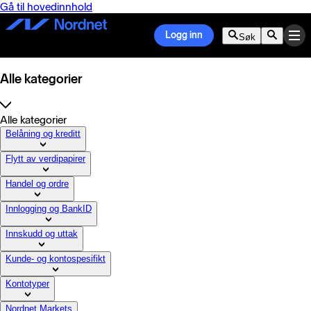
Gå til hovedinnhold
Logg inn
Søk
Alle kategorier
Alle kategorier
Belåning og kreditt
Flytt av verdipapirer
Handel og ordre
Innlogging og BankID
Innskudd og uttak
Kunde- og kontospesifikt
Kontotyper
Nordnet Markets