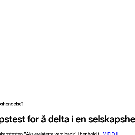
apshendelse?
test for å delta i en selskapsh
apstesten "Aksjerelaterte verdipapir" i henhold til
MiFID II
.