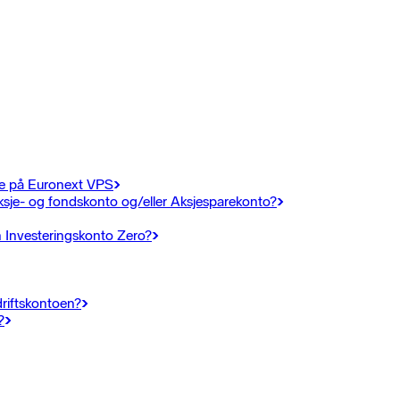
ne på Euronext VPS
ksje- og fondskonto og/eller Aksjesparekonto?
n Investeringskonto Zero?
driftskontoen?
?