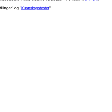
llinger" og "
Kunnskapstester
".