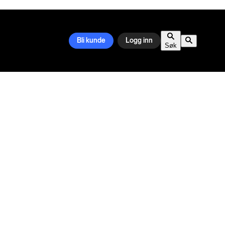
Bli kunde
Logg inn
Søk