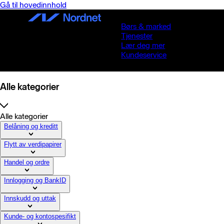
Gå til hovedinnhold
Børs & marked
Tjenester
Lær deg mer
Kundeservice
Alle kategorier
Alle kategorier
Belåning og kreditt
Flytt av verdipapirer
Handel og ordre
Innlogging og BankID
Innskudd og uttak
Kunde- og kontospesifikt