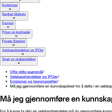
Kontotyper
Nordnet Markets
Pensjon
Priser og kostnader
Private Banking
Selskapshendelser og IPOer
Skatt og skattemelding
Ofte stilte spørsmål
/
Selskapshendelser og IPOer
/
Emisjoner og tegningsretter
/
Må jeg gjennomføre en kunnskapstest for å delta i en selsk
Må jeg gjennomføre en kunnskaps
For å kunne ta del i en selskapshendelse må du gjennomføre kunnsk