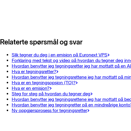
Relaterte spørsmål og svar
Slik tegner du deg i en emisjon på Euronext VPS
Forklaring med tekst og video på hvordan du tegner deg in
Hvordan benytter jeg tegningsretter jeg har mottatt på en A
Hva er tegningsretter?
Hvordan benytter jeg tegningsrettene jeg har mottatt på mi
Hva er en tegningsopsjon (TO)?
Hva er en emisjon?
Steg for steg på hvordan du tegner deg
Hvordan benytter jeg tegningsrettene jeg har mottatt på be
Hvordan benytter jeg tegningretter på en mindreårige konto
Ny oppgjørsprosess for tegningsretter