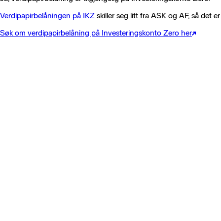
Verdipapirbelåningen på IKZ
skiller seg litt fra ASK og AF, så det e
Søk om verdipapirbelåning på Investeringskonto Zero her