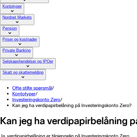
Kontotyper
Nordnet Markets
Pensjon
Priser og kostnader
Private Banking
Selskapshendelser og IPOer
Skatt og skattemelding
Ofte stilte spørsmål
/
Kontotyper
/
Investeringskonto Zero
/
Kan jeg ha verdipapirbelåning på Investeringskonto Zero?
Kan jeg ha verdipapirbelåning p
Ja, verdipapirbelåning er tilgjengelig på Investeringskonto Zero.