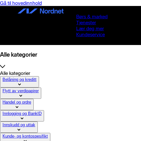
Gå til hovedinnhold
Børs & marked
Tjenester
Lær deg mer
Kundeservice
Alle kategorier
Alle kategorier
Belåning og kreditt
Flytt av verdipapirer
Handel og ordre
Innlogging og BankID
Innskudd og uttak
Kunde- og kontospesifikt