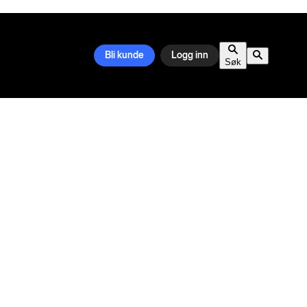
Bli kunde
Logg inn
Søk