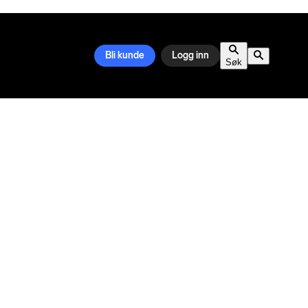
Bli kunde
Logg inn
Søk