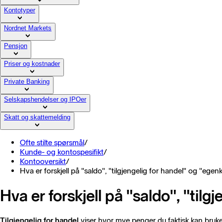
Kontotyper
Nordnet Markets
Pensjon
Priser og kostnader
Private Banking
Selskapshendelser og IPOer
Skatt og skattemelding
Ofte stilte spørsmål
/
Kunde- og kontospesifikt
/
Kontooversikt
/
Hva er forskjell på "saldo", "tilgjengelig for handel" og "egenk
Hva er forskjell på "saldo", "til
Tilgjengelig for handel
viser hvor mye penger du faktisk kan bruke 