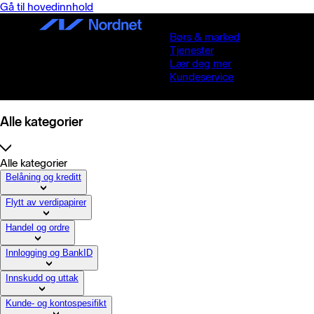
Gå til hovedinnhold
Børs & marked
Tjenester
Lær deg mer
Kundeservice
Alle kategorier
Alle kategorier
Belåning og kreditt
Flytt av verdipapirer
Handel og ordre
Innlogging og BankID
Innskudd og uttak
Kunde- og kontospesifikt