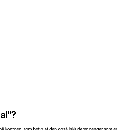
tal"?
 på kontoen, som betyr at den også inkluderer penger som er