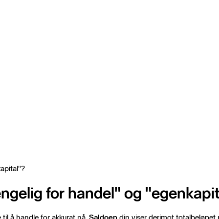
apital"?
gjengelig for handel" og "egenkapi
til å handle for akkurat nå.
Saldoen
din viser derimot totalbeløpet