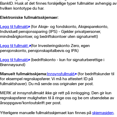
BankID. Husk at det finnes forskjellige typer fullmakter avhengig av
hvilken kontotype du har.
Elektroniske fullmaktsskjemaer:
Legg til fullmakt
(for Aksje- og fondskonto, Aksjesparekonto,
Individuell pensjonssparing (IPS) - Gjelder privatpersoner,
mindreårigkontoer, og bedriftskontoer uten signaturrett)
Legg til fullmakt
(for Investeringskonto Zero, egen
pensjonskonto, pensjonskapitalbevis og IPA)
Legg til fullmakt
(bedriftskonto - kun for signaturberettige i
Brønnøysund)
Manuelt fullmaktsskjema:
Innsynsfullmakt
(for bedriftskunder til
for eksempel regnskapsfører. Vi må ha attestert ID på
fullmaktshaver). Du må sende oss originalen per post.
MERK at innsynsfullmakt ikke gir rett på innlogging. Den gir kun
regnskapsfører muligheten til å ringe oss og be om utsendelse av
årsoppgave/kontoutskrift per post.
Ytterligere manuelle fullmaktsskjemaet kan finnes på
skjemasiden
.