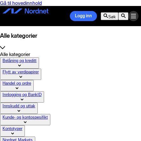
Gå til hovedinnhold
Logg inn
Søk
Alle kategorier
Alle kategorier
Belåning og kreditt
Flytt av verdipapirer
Handel og ordre
Innlogging og BankID
Innskudd og uttak
Kunde- og kontospesifikt
Kontotyper
Nordnet Markets