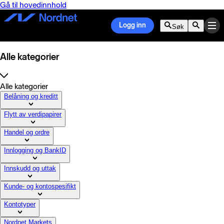
Gå til hovedinnhold
Logg inn
Søk
Alle kategorier
Alle kategorier
Belåning og kreditt
Flytt av verdipapirer
Handel og ordre
Innlogging og BankID
Innskudd og uttak
Kunde- og kontospesifikt
Kontotyper
Nordnet Markets