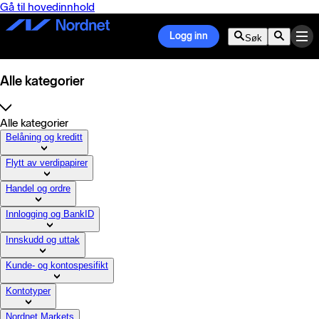
Gå til hovedinnhold
Logg inn
Søk
Alle kategorier
Alle kategorier
Belåning og kreditt
Flytt av verdipapirer
Handel og ordre
Innlogging og BankID
Innskudd og uttak
Kunde- og kontospesifikt
Kontotyper
Nordnet Markets