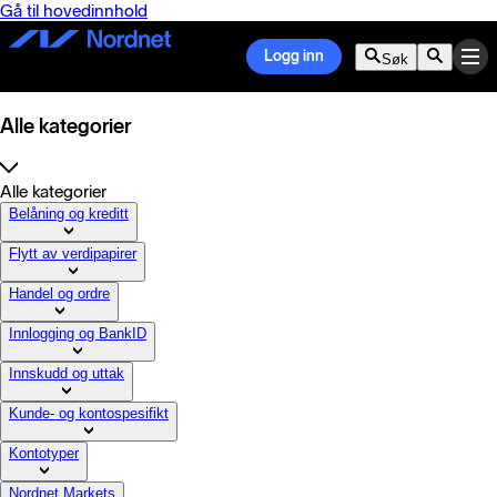
Gå til hovedinnhold
Logg inn
Søk
Alle kategorier
Alle kategorier
Belåning og kreditt
Flytt av verdipapirer
Handel og ordre
Innlogging og BankID
Innskudd og uttak
Kunde- og kontospesifikt
Kontotyper
Nordnet Markets