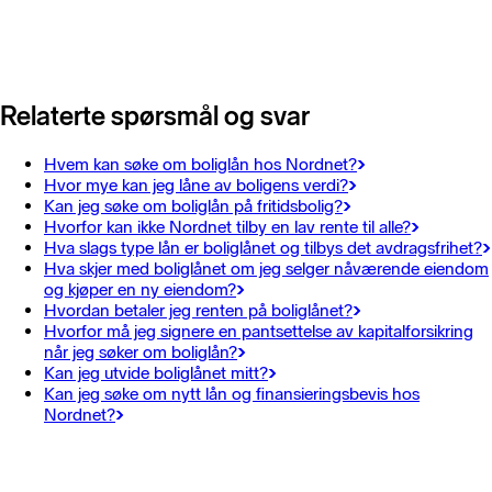
Relaterte spørsmål og svar
Hvem kan søke om boliglån hos Nordnet?
Hvor mye kan jeg låne av boligens verdi?
Kan jeg søke om boliglån på fritidsbolig?
Hvorfor kan ikke Nordnet tilby en lav rente til alle?
Hva slags type lån er boliglånet og tilbys det avdragsfrihet?
Hva skjer med boliglånet om jeg selger nåværende eiendom
og kjøper en ny eiendom?
Hvordan betaler jeg renten på boliglånet?
Hvorfor må jeg signere en pantsettelse av kapitalforsikring
når jeg søker om boliglån?
Kan jeg utvide boliglånet mitt?
Kan jeg søke om nytt lån og finansieringsbevis hos
Nordnet?