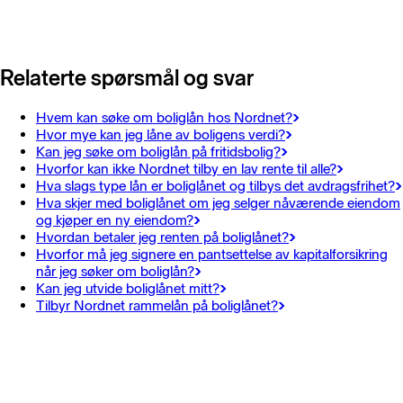
Relaterte spørsmål og svar
Hvem kan søke om boliglån hos Nordnet?
Hvor mye kan jeg låne av boligens verdi?
Kan jeg søke om boliglån på fritidsbolig?
Hvorfor kan ikke Nordnet tilby en lav rente til alle?
Hva slags type lån er boliglånet og tilbys det avdragsfrihet?
Hva skjer med boliglånet om jeg selger nåværende eiendom
og kjøper en ny eiendom?
Hvordan betaler jeg renten på boliglånet?
Hvorfor må jeg signere en pantsettelse av kapitalforsikring
når jeg søker om boliglån?
Kan jeg utvide boliglånet mitt?
Tilbyr Nordnet rammelån på boliglånet?