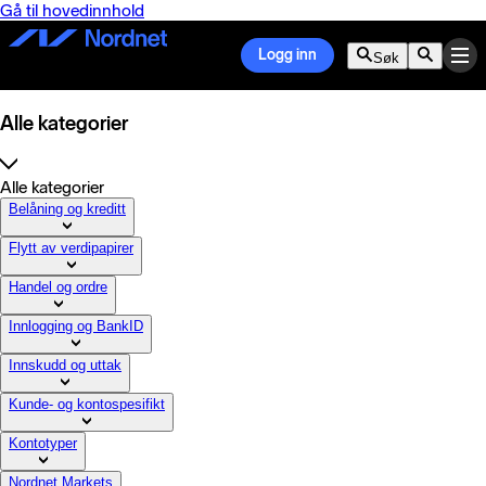
Gå til hovedinnhold
Logg inn
Søk
Alle kategorier
Alle kategorier
Belåning og kreditt
Flytt av verdipapirer
Handel og ordre
Innlogging og BankID
Innskudd og uttak
Kunde- og kontospesifikt
Kontotyper
Nordnet Markets