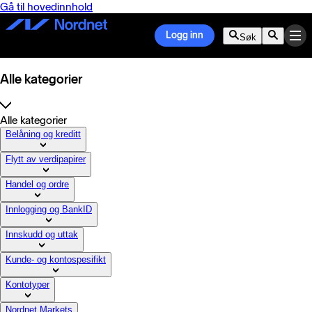
Gå til hovedinnhold
Logg inn
Søk
Alle kategorier
Alle kategorier
Belåning og kreditt
Flytt av verdipapirer
Handel og ordre
Innlogging og BankID
Innskudd og uttak
Kunde- og kontospesifikt
Kontotyper
Nordnet Markets