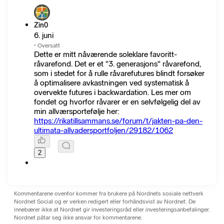
Zin0
6. juni
·
Oversatt
Dette er mitt nåværende soleklare favoritt-
råvarefond. Det er et "3. generasjons" råvarefond,
som i stedet for å rulle råvarefutures blindt forsøker
å optimalisere avkastningen ved systematisk å
overvekte futures i backwardation. Les mer om
fondet og hvorfor råvarer er en selvfølgelig del av
min allværsportefølje her:
https://rikatillsammans.se/forum/t/jakten-pa-den-
ultimata-allvadersportfoljen/29182/1062
2
Kommentarene ovenfor kommer fra brukere på Nordnets sosiale nettverk
Nordnet Social og er verken redigert eller forhåndsvist av Nordnet. De
innebærer ikke at Nordnet gir investeringsråd eller investeringsanbefalinger.
Nordnet påtar seg ikke ansvar for kommentarene.