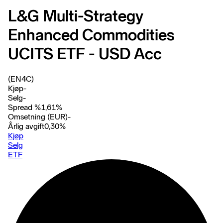
L&G Multi-Strategy
Enhanced Commodities
UCITS ETF - USD Acc
(EN4C)
Kjøp
-
Selg
-
Spread %
1,61
%
Omsetning (EUR)
-
Årlig avgift
0,30
%
Kjøp
Selg
ETF