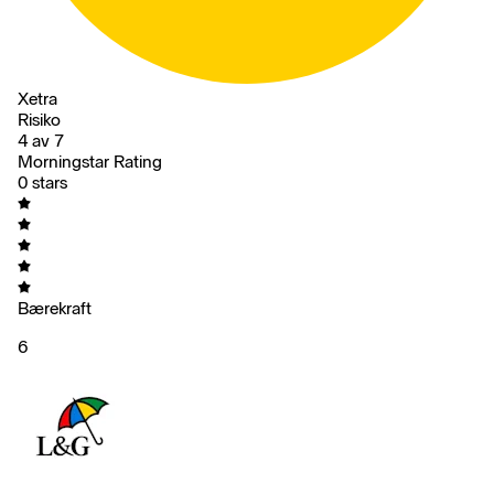
Xetra
Risiko
4 av 7
Morningstar Rating
0 stars
Bærekraft
6