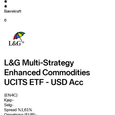
Bærekraft
6
L&G Multi-Strategy
Enhanced Commodities
UCITS ETF - USD Acc
(EN4C)
Kjøp
-
Selg
-
Spread %
1,61
%
Omsetning (EUR)
-