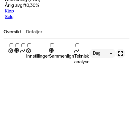
Årlig avgift
0,30
%
Kjøp
Selg
Oversikt
Detaljer
Dag
Innstillinger
Sammenlign
Teknisk
analyse