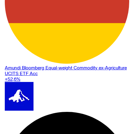
Amundi Bloomberg Equal-weight Commodity ex-Agriculture
UCITS ETF Acc
+52,6
%