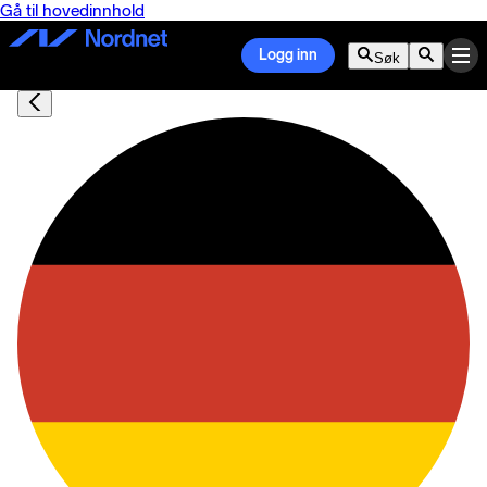
Gå til hovedinnhold
Logg inn
Søk