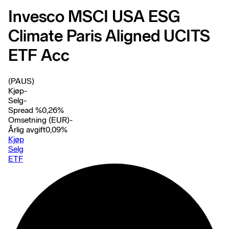
Invesco MSCI USA ESG
Climate Paris Aligned UCITS
ETF Acc
(PAUS)
Kjøp
-
Selg
-
Spread %
0,26
%
Omsetning (EUR)
-
Årlig avgift
0,09
%
Kjøp
Selg
ETF