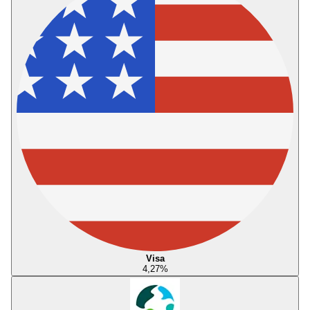
Visa
4,27
%