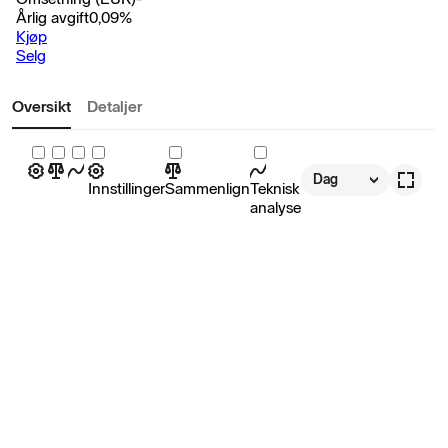
Årlig avgift
0,09
%
Kjøp
Selg
Oversikt
Detaljer
Dag
Innstillinger
Sammenlign
Teknisk
analyse