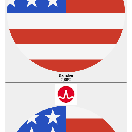
Danaher
2,69
%