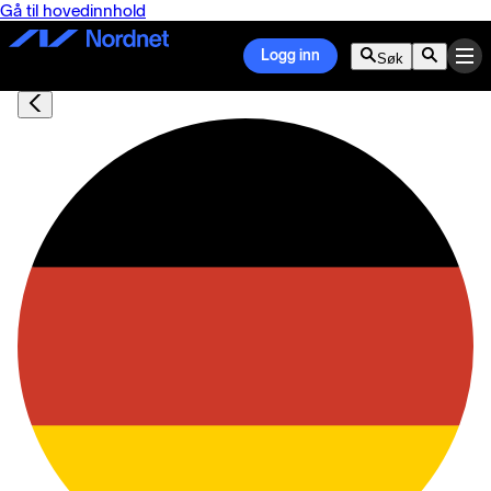
Gå til hovedinnhold
Logg inn
Søk