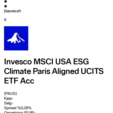
Bærekraft
9
Invesco MSCI USA ESG
Climate Paris Aligned UCITS
ETF Acc
(PAUS)
Kjøp
-
Selg
-
Spread %
0,26
%
Omsetning (EUR)
-