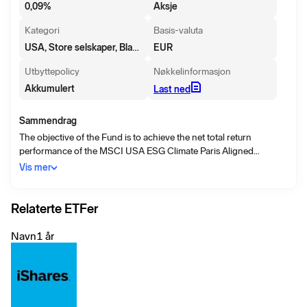
0,09
%
Aksje
Kategori
Basis-valuta
USA, Store selskaper, Blanding
EUR
Utbyttepolicy
Nøkkelinformasjon
Akkumulert
Last ned
Sammendrag
The objective of the Fund is to achieve the net total return
performance of the MSCI USA ESG Climate Paris Aligned
Benchmark Select Index (the "Reference Index") less fees,
Vis mer
expenses and transaction costs, thereby taking an approach that
seeks to reduce the Fund’s exposure to transition and physical
climate risks whilst pursuing opportunities arising from a transition
Relaterte ETFer
to a lower carbon economy and aligning with the Paris Agreement
requirements.
Navn
1 år