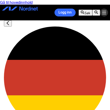
Gå til hovedinnhold
Logg inn
Søk