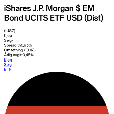
iShares J.P. Morgan $ EM
Bond UCITS ETF USD (Dist)
(IUS7)
Kjøp
-
Selg
-
Spread %
0,93
%
Omsetning (EUR)
-
Årlig avgift
0,45
%
Kjøp
Selg
ETF