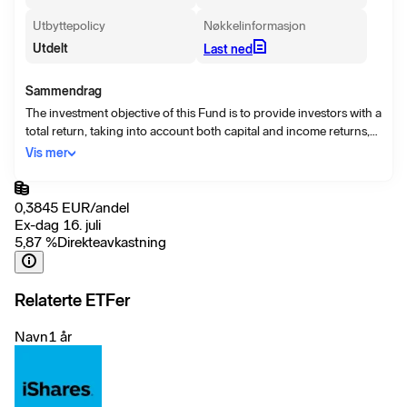
Utbyttepolicy
Nøkkelinformasjon
Utdelt
Last ned
Sammendrag
The investment objective of this Fund is to provide investors with a
total return, taking into account both capital and income returns,
which reflects the return of the J.P. Morgan EMBI Global Core
Vis mer
Index. In order to achieve its investment objective, the investment
policy of this Fund is to invest in a portfolio of fixed income
securities that so far as possible and practicable consists of the
0,3845
EUR
/
andel
component securities of the J. P. Morgan EMBI Global Core Index,
Ex-dag 16. juli
this Fund’s Benchmark Index.
5,87
%
Direkteavkastning
Relaterte ETFer
Navn
1 år