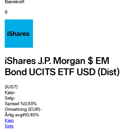
Bærekraft
6
iShares J.P. Morgan $ EM
Bond UCITS ETF USD (Dist)
(IUS7)
Kjøp
-
Selg
-
Spread %
0,93
%
Omsetning (EUR)
-
Årlig avgift
0,45
%
Kjøp
Selg