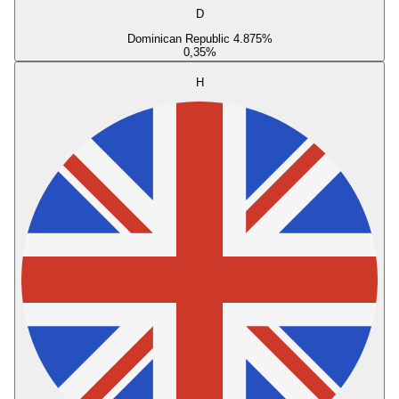
D
Dominican Republic 4.875%
0,35
%
H