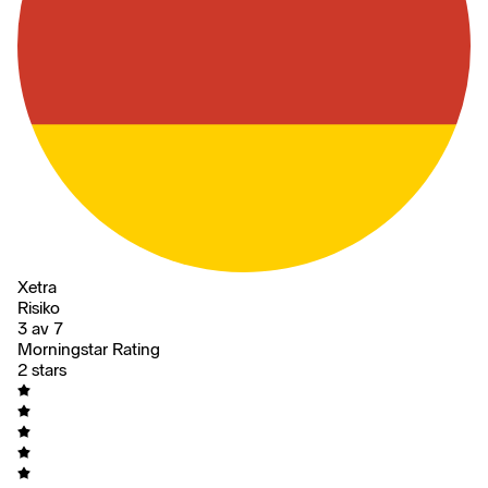
Xetra
Risiko
3 av 7
Morningstar Rating
2 stars