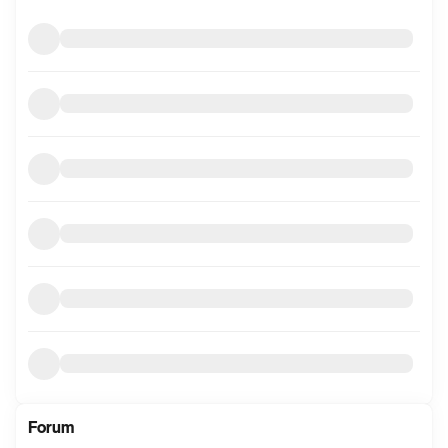
mer
informasjon
Forum