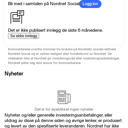
Bli med i samtalen på Nordnet Social
Logg inn
Det er ikke publisert innlegg de siste 6 månedene.
Se eldre innlegg
Kommentarene ovenfor kommer fra brukere på Nordnets sosiale nettverk
Nordnet Social og er verken redigert eller forhåndsvist av Nordnet. De
innebærer ikke at Nordnet gir investeringsråd eller investeringsanbefalinger.
Nordnet påtar seg ikke ansvar for kommentarene.
Nyheter
Det er for øyeblikket ingen nyheter
Nyheter og/eller generelle investeringsanbefalinger, eller
utdrag av disse på denne siden og øvrige lenker, er produsert
og levert av den spesifiserte leverandøren. Nordnet har ikke