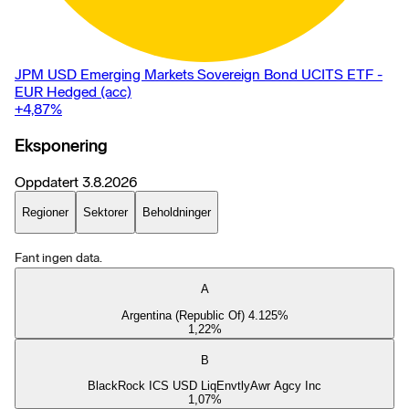
JPM USD Emerging Markets Sovereign Bond UCITS ETF -
EUR Hedged (acc)
+4,87
%
Eksponering
Oppdatert
3.8.2026
Regioner
Sektorer
Beholdninger
Fant ingen data.
A
Argentina (Republic Of) 4.125%
1,22
%
B
BlackRock ICS USD LiqEnvtlyAwr Agcy Inc
1,07
%