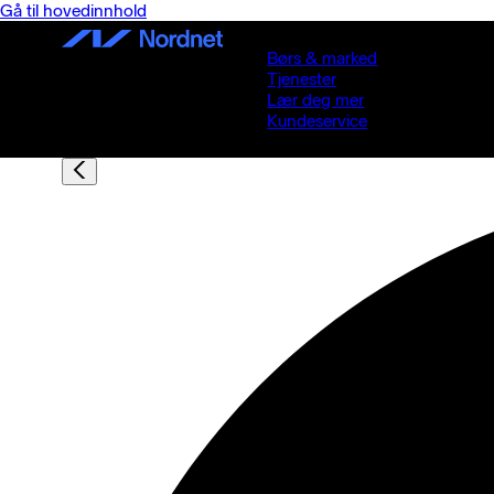
Gå til hovedinnhold
Børs & marked
Tjenester
Lær deg mer
Kundeservice