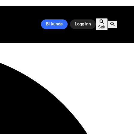
Bli kunde
Logg inn
Søk