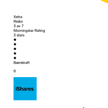
Xetra
Risiko
3 av 7
Morningstar Rating
3 stars
Bærekraft
6