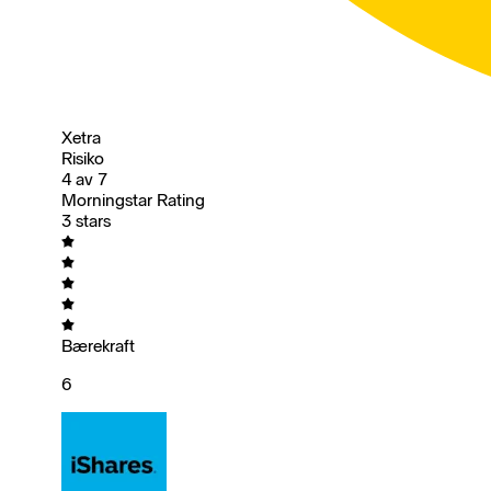
Xetra
Risiko
4 av 7
Morningstar Rating
3 stars
Bærekraft
6