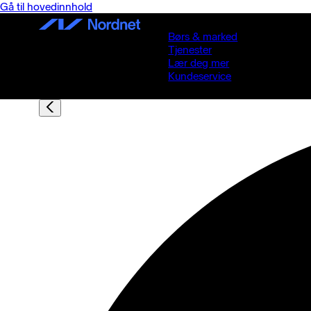
Gå til hovedinnhold
Børs & marked
Tjenester
Lær deg mer
Kundeservice