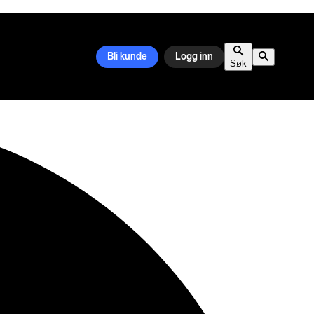
Bli kunde
Logg inn
Søk