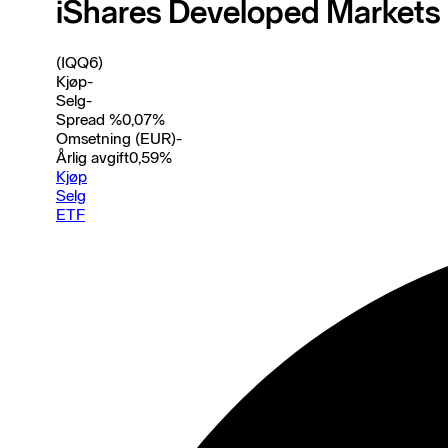
iShares Developed Markets 
(IQQ6)
Kjøp
-
Selg
-
Spread %
0,07
%
Omsetning (EUR)
-
Årlig avgift
0,59
%
Kjøp
Selg
ETF