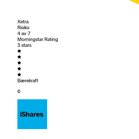
Xetra
Risiko
4 av 7
Morningstar Rating
3 stars
Bærekraft
6