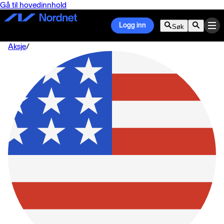
Gå til hovedinnhold
Logg inn
Søk
Aksje
/