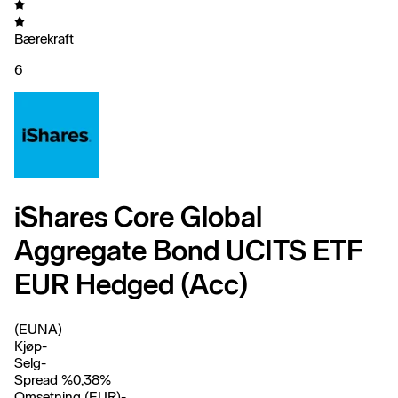
Bærekraft
6
iShares Core Global
Aggregate Bond UCITS ETF
EUR Hedged (Acc)
(EUNA)
Kjøp
-
Selg
-
Spread %
0,38
%
Omsetning (EUR)
-