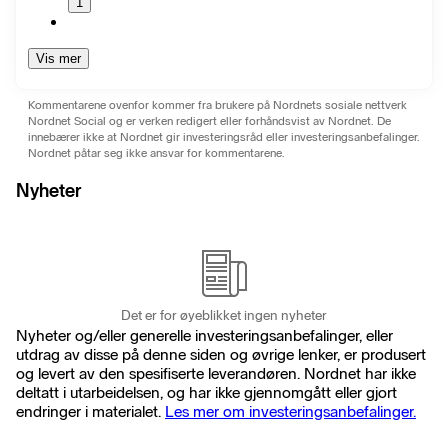
1
Vis mer
Kommentarene ovenfor kommer fra brukere på Nordnets sosiale nettverk
Nordnet Social og er verken redigert eller forhåndsvist av Nordnet. De
innebærer ikke at Nordnet gir investeringsråd eller investeringsanbefalinger.
Nordnet påtar seg ikke ansvar for kommentarene.
Nyheter
Det er for øyeblikket ingen nyheter
Nyheter og/eller generelle investeringsanbefalinger, eller
utdrag av disse på denne siden og øvrige lenker, er produsert
og levert av den spesifiserte leverandøren. Nordnet har ikke
deltatt i utarbeidelsen, og har ikke gjennomgått eller gjort
endringer i materialet.
Les mer om investeringsanbefalinger.