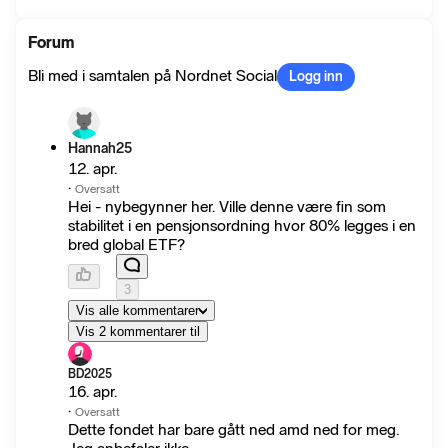
Forum
Bli med i samtalen på Nordnet Social
Logg inn
Hannah25
12. apr.
·
Oversatt
Hei - nybegynner her. Ville denne være fin som
stabilitet i en pensjonsordning hvor 80% legges i en
bred global ETF?
3
Vis alle kommentarer
Vis 2 kommentarer til
BD2025
16. apr.
·
Oversatt
Dette fondet har bare gått ned amd ned for meg.