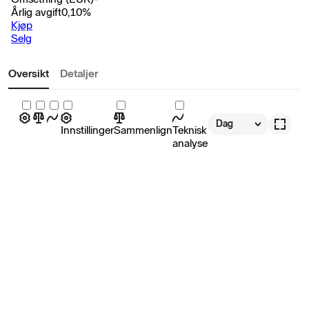
Årlig avgift
0,10
%
Kjøp
Selg
Oversikt
Detaljer
Dag
Innstillinger
Sammenlign
Teknisk
analyse