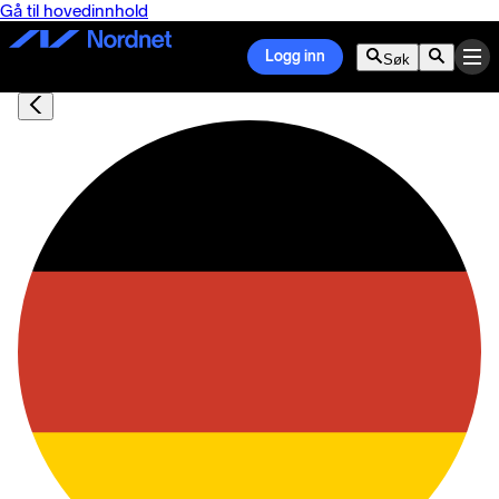
Gå til hovedinnhold
Logg inn
Søk