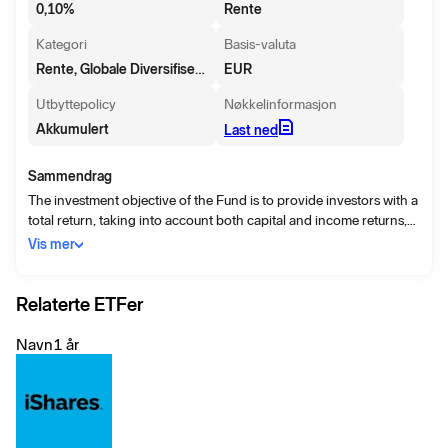
0,10
%
Rente
Kategori
Basis-valuta
Rente, Globale Diversifiserte obligasjoner - EUR sikret
EUR
Utbyttepolicy
Nøkkelinformasjon
Akkumulert
Last ned
Sammendrag
The investment objective of the Fund is to provide investors with a
total return, taking into account both capital and income returns,
which reflects the return of the Bloomberg Global Aggregate
Vis mer
Bond Index.
Relaterte ETFer
Navn
1 år