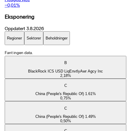
−0,01
%
Eksponering
Oppdatert
3.8.2026
Regioner
Sektorer
Beholdninger
Fant ingen data.
B
BlackRock ICS USD LiqEnvtlyAwr Agcy Inc
2,18
%
C
China (People's Republic Of) 1.61%
0,75
%
C
China (People's Republic Of) 1.49%
0,50
%
C