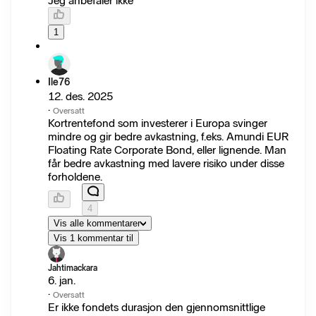
Jeg anbefaler ikke
1
Ile76
12. des. 2025
·
Oversatt
Kortrentefond som investerer i Europa svinger
mindre og gir bedre avkastning, f.eks. Amundi EUR
Floating Rate Corporate Bond, eller lignende. Man
får bedre avkastning med lavere risiko under disse
forholdene.
4
Vis alle kommentarer
Vis 1 kommentar til
Jahtimackara
6. jan.
·
Oversatt
Er ikke fondets durasjon den gjennomsnittlige