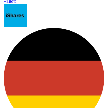
−1,86
%