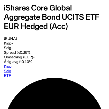
iShares Core Global
Aggregate Bond UCITS ETF
EUR Hedged (Acc)
(EUNA)
Kjøp
-
Selg
-
Spread %
0,38
%
Omsetning (EUR)
-
Årlig avgift
0,10
%
Kjøp
Selg
ETF