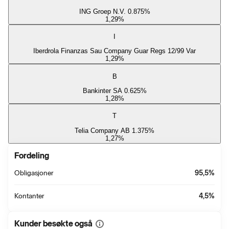
ING Groep N.V. 0.875%
1,29
%
I
Iberdrola Finanzas Sau Company Guar Regs 12/99 Var
1,29
%
B
Bankinter SA 0.625%
1,28
%
T
Telia Company AB 1.375%
1,27
%
Fordeling
Obligasjoner
95,5
%
Kontanter
4,5
%
Kunder besøkte også
Vis