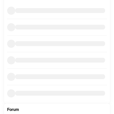
mer
informasjon
Forum