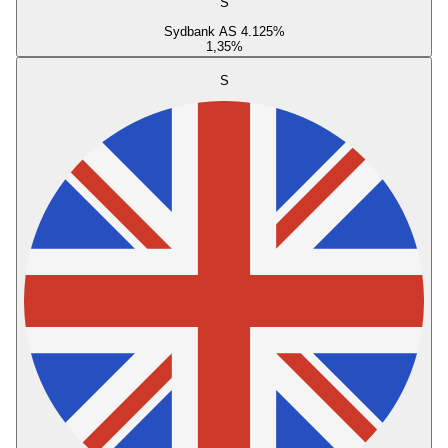
S
Sydbank AS 4.125%
1,35
%
S