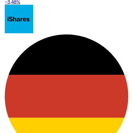
−3,48
%