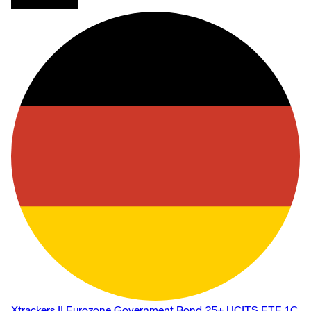
Xtrackers II Eurozone Government Bond 25+ UCITS ETF 1C