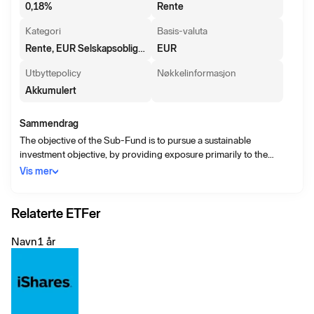
0,18
%
Rente
Kategori
Basis-valuta
Rente, EUR Selskapsobligasjoner - korte
EUR
Utbyttepolicy
Nøkkelinformasjon
Akkumulert
Sammendrag
The objective of the Sub-Fund is to pursue a sustainable
investment objective, by providing exposure primarily to the
European corporate green bond market with a short to mid
Vis mer
duration of less than 5 years, whilst maximising total returns.
Relaterte ETFer
Navn
1 år