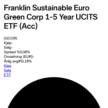
Franklin Sustainable Euro
Green Corp 1-5 Year UCITS
ETF (Acc)
(GCOR)
Kjøp
-
Selg
-
Spread %
0,08
%
Omsetning (EUR)
-
Årlig avgift
0,18
%
Kjøp
Selg
ETF