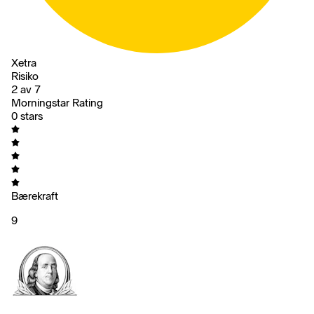
Xetra
Risiko
2 av 7
Morningstar Rating
0 stars
Bærekraft
9