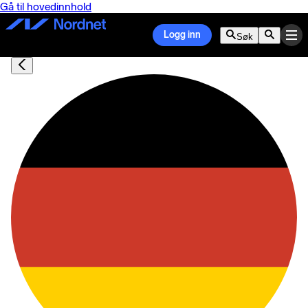
Gå til hovedinnhold
Logg inn
Søk