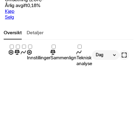
Årlig avgift
0,18
%
Kjøp
Selg
Oversikt
Detaljer
Dag
Innstillinger
Sammenlign
Teknisk
analyse