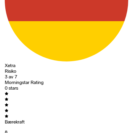
Xetra
Risiko
3 av 7
Morningstar Rating
0 stars
Bærekraft
8