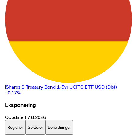
iShares $ Treasury Bond 1-3yr UCITS ETF USD (Dist)
−0,17
%
Eksponering
Oppdatert
7.8.2026
Regioner
Sektorer
Beholdninger