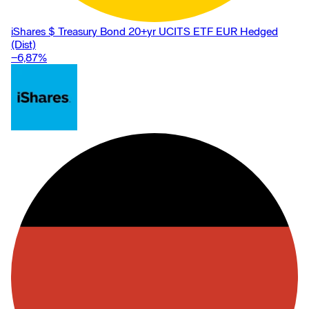
iShares $ Treasury Bond 20+yr UCITS ETF EUR Hedged
(Dist)
−6,87
%