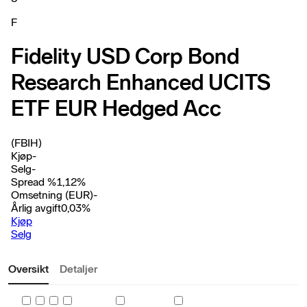
F
Fidelity USD Corp Bond
Research Enhanced UCITS
ETF EUR Hedged Acc
(FBIH)
Kjøp
-
Selg
-
Spread %
1,12
%
Omsetning (EUR)
-
Årlig avgift
0,03
%
Kjøp
Selg
Oversikt
Detaljer