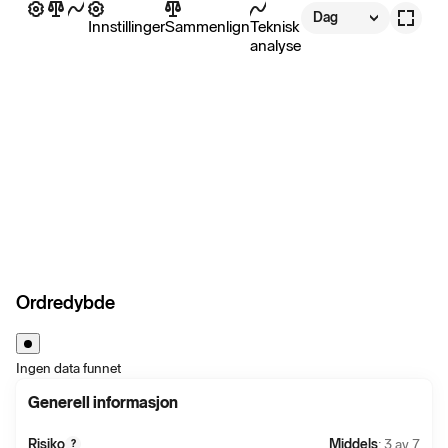
Dag
Innstillinger
Sammenlign
Teknisk
analyse
Ordredybde
Ingen data funnet
Generell informasjon
Risiko
Middels
: 3 av 7
?