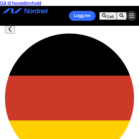
Gå til hovedinnhold
Logg inn
Søk