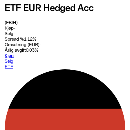
ETF EUR Hedged Acc
(FBIH)
Kjøp
-
Selg
-
Spread %
1,12
%
Omsetning (EUR)
-
Årlig avgift
0,03
%
Kjøp
Selg
ETF