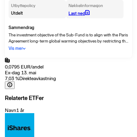
Utbyttepolicy
Nøkkelinformasjon
Utdelt
Last ned
Sammendrag
The investment objective of the Sub-Fund is to align with the Paris
Agreement long-term global warming objectives by restricting the
carbon emission exposure of its portfolio and to achieve income
Vis mer
and capital growth
0,0795
EUR
/
andel
Ex-dag 13. mai
7,03
%
Direkteavkastning
Relaterte ETFer
Navn
1 år