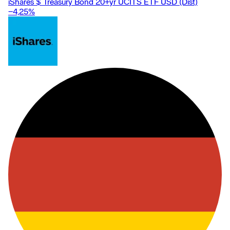
iShares $ Treasury Bond 20+yr UCITS ETF USD (Dist)
−4,25
%