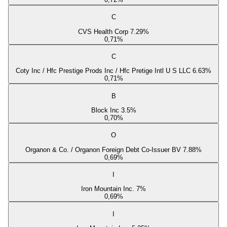
C
CVS Health Corp 7.29%
0,71
%
C
Coty Inc / Hfc Prestige Prods Inc / Hfc Pretige Intl U S LLC 6.63%
0,71
%
B
Block Inc 3.5%
0,70
%
O
Organon & Co. / Organon Foreign Debt Co-Issuer BV 7.88%
0,69
%
I
Iron Mountain Inc. 7%
0,69
%
I