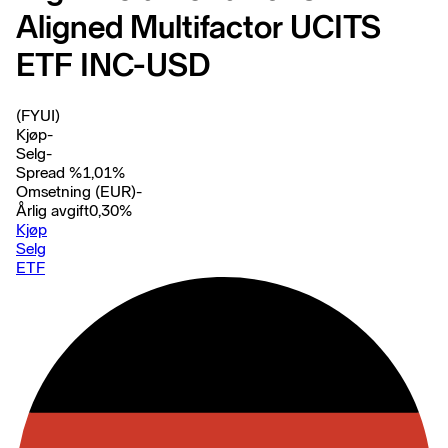
Aligned Multifactor UCITS
ETF INC-USD
(FYUI)
Kjøp
-
Selg
-
Spread %
1,01
%
Omsetning (EUR)
-
Årlig avgift
0,30
%
Kjøp
Selg
ETF