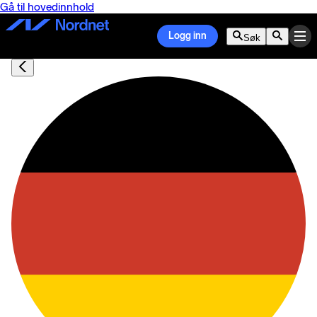
Gå til hovedinnhold
Logg inn
Søk