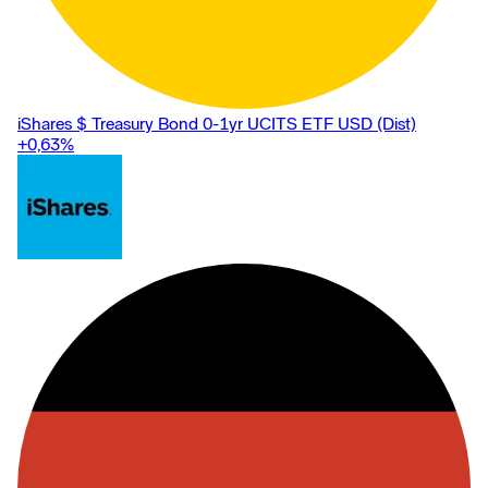
iShares $ Treasury Bond 0-1yr UCITS ETF USD (Dist)
+0,63
%