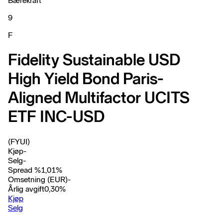
Bærekraft
9
F
Fidelity Sustainable USD
High Yield Bond Paris-
Aligned Multifactor UCITS
ETF INC-USD
(FYUI)
Kjøp
-
Selg
-
Spread %
1,01
%
Omsetning (EUR)
-
Årlig avgift
0,30
%
Kjøp
Selg