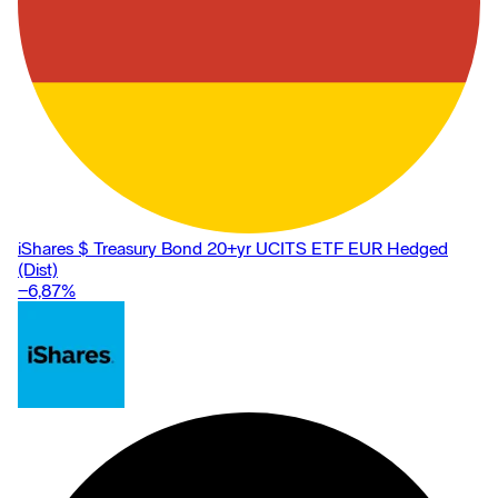
iShares $ Treasury Bond 20+yr UCITS ETF EUR Hedged
(Dist)
−6,87
%