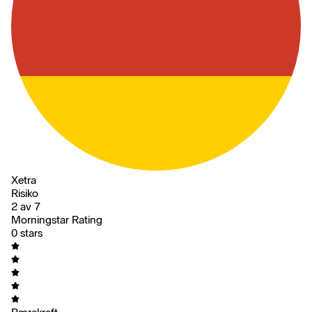
Xetra
Risiko
2 av 7
Morningstar Rating
0 stars