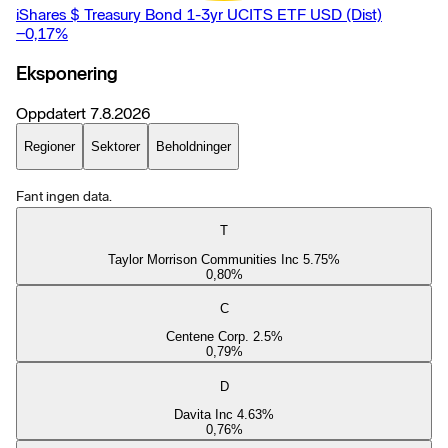
iShares $ Treasury Bond 1-3yr UCITS ETF USD (Dist)
−0,17
%
Eksponering
Oppdatert
7.8.2026
Regioner
Sektorer
Beholdninger
Fant ingen data.
T
Taylor Morrison Communities Inc 5.75%
0,80
%
C
Centene Corp. 2.5%
0,79
%
D
Davita Inc 4.63%
0,76
%