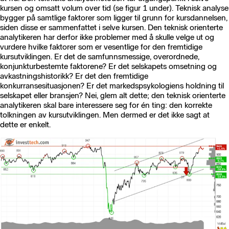
kursen og omsatt volum over tid (se figur 1 under). Teknisk analyse
bygger på samtlige faktorer som ligger til grunn for kursdannelsen,
siden disse er sammenfattet i selve kursen. Den teknisk orienterte
analytikeren har derfor ikke problemer med å skulle velge ut og
vurdere hvilke faktorer som er vesentlige for den fremtidige
kursutviklingen. Er det de samfunnsmessige, overordnede,
konjunkturbestemte faktorene? Er det selskapets omsetning og
avkastningshistorikk? Er det den fremtidige
konkurransesituasjonen? Er det markedspsykologiens holdning til
selskapet eller bransjen? Nei, glem alt dette; den teknisk orienterte
analytikeren skal bare interessere seg for én ting: den korrekte
tolkningen av kursutviklingen. Men dermed er det ikke sagt at
dette er enkelt.