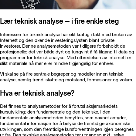
Lær teknisk analyse – i fire enkle steg
Interessen for teknisk analyse har økt kraftig i takt med bruken av
Internett og den økende investeringslysten blant private
investorer. Denne analysemetoden var tidligere forbeholdt de
profesjonelle; det var både dyrt og tungvint å få tilgang til data og
programmer for teknisk analyse. Med utbredelsen av Internett er
slikt materiale nå mer eller mindre tilgjengelig for enhver.
Vi skal se på fire sentrale begreper og modeller innen teknisk
analyse, nemlig trend, støtte og motstand, formasjoner og volum.
Hva er teknisk analyse?
Det finnes to analysemetoder for å forutsi aksjemarkedets
kursutvikling: den fundamentale og den tekniske. I den
fundamentale analysemetoden benyttes, som navnet antyder,
fundamental informasjon for å belyse de fremtidige økonomiske
utviklingen, som den fremtidige kursforventningen igjen beregnes
ut fra. Den tekniske analysemetoden tar utgangspunkt i selve