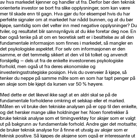
av hva markedet kjenner og handler ut fra. Derfor bør den teknisk
orienterte investor se bort fra slike opplysninger, som kan være
mer til skade enn til gagn. Hva gjør du for eksempel hvis du har
perfekte signaler om at markedet har nådd bunnen, og at du bør
kjøpe, samtidig som det velter inn med negative opplysninger? Du
tviler, og resultatet blir sannsynligvis at du ikke foretar deg noe. En
bør også tenke på at om en teoretisk sett er i besittelse av all den
fundamentale informasjon som finnes i markedet, så mangler en
det psykologiske aspektet. For selv om informasjonen er den
samme, er det temmelig sikkert at den vil bli tolket og anvendt
forskjellig – dels ut fra de enkelte investorenes psykologiske
forhold, men også ut fra deres økonomiske og
investeringsstrategiske posisjon. Hvis du overveier å kjøpe, så
tenker du neppe på samme måte som en som har tapt penger på
en aksje som ble kjøpt da kursen var 50 % høyere.
Med dette er det likevel ikke sagt at en aldri skal se på de
fundamentale forholdene omkring et selskap eller et marked.
Måten en vil bruke den tekniske analysen på er opp til den enkelte,
og det hersker mange ulike holdninger her. Noen foretrekker å
bruke teknisk analyse som et timingverktøy for aksjer som er valgt
ut på bakgrunn av fundamentale forhold. Andre gjør det motsatte;
de bruker teknisk analyse for å finne et utvalg av aksjer som er
teknisk positive. Så kjøpes de aksjene som også er interessante ut