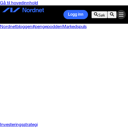
Gå til hovedinnhold
Logg inn
Søk
Nordnetbloggen
#pengepodden
Markedspuls
Investeringsstrategi