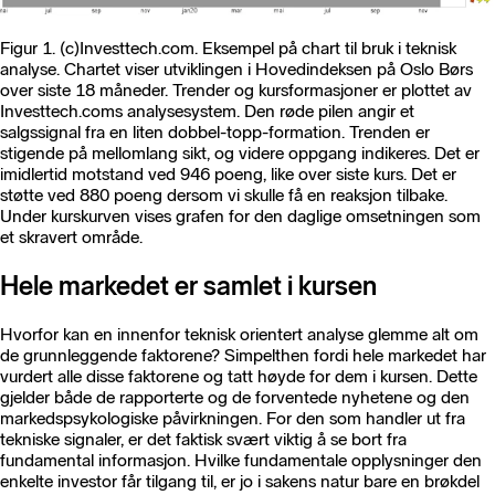
Figur 1. (c)Investtech.com. Eksempel på chart til bruk i teknisk
analyse. Chartet viser utviklingen i Hovedindeksen på Oslo Børs
over siste 18 måneder. Trender og kursformasjoner er plottet av
Investtech.coms analysesystem. Den røde pilen angir et
salgssignal fra en liten dobbel-topp-formation. Trenden er
stigende på mellomlang sikt, og videre oppgang indikeres. Det er
imidlertid motstand ved 946 poeng, like over siste kurs. Det er
støtte ved 880 poeng dersom vi skulle få en reaksjon tilbake.
Under kurskurven vises grafen for den daglige omsetningen som
et skravert område.
Hele markedet er samlet i kursen
Hvorfor kan en innenfor teknisk orientert analyse glemme alt om
de grunnleggende faktorene? Simpelthen fordi hele markedet har
vurdert alle disse faktorene og tatt høyde for dem i kursen. Dette
gjelder både de rapporterte og de forventede nyhetene og den
markedspsykologiske påvirkningen. For den som handler ut fra
tekniske signaler, er det faktisk svært viktig å se bort fra
fundamental informasjon. Hvilke fundamentale opplysninger den
enkelte investor får tilgang til, er jo i sakens natur bare en brøkdel