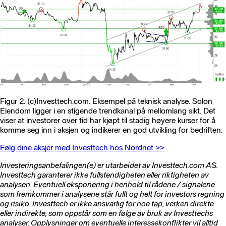
Figur 2. (c)Investtech.com. Eksempel på teknisk analyse. Solon
Eiendom ligger i en stigende trendkanal på mellomlang sikt. Det
viser at investorer over tid har kjøpt til stadig høyere kurser for å
komme seg inn i aksjen og indikerer en god utvikling for bedriften.
Følg dine aksjer med Investtech hos Nordnet >>
Investeringsanbefalingen(e) er utarbeidet av Investtech.com AS.
Investtech garanterer ikke fullstendigheten eller riktigheten av
analysen. Eventuell eksponering i henhold til rådene / signalene
som fremkommer i analysene står fullt og helt for investors regning
og risiko. Investtech er ikke ansvarlig for noe tap, verken direkte
eller indirekte, som oppstår som en følge av bruk av Investtechs
analyser. Opplysninger om eventuelle interessekonflikter vil alltid