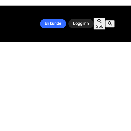
Bli kunde
Logg inn
Søk