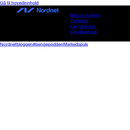
Gå til hovedinnhold
Børs & marked
Tjenester
Lær deg mer
Kundeservice
Nordnetbloggen
#pengepodden
Markedspuls