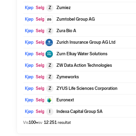
Kjøp
Selg
Z
Zumiez
Kjøp
Selg
Zumtobel Group AG
Kjøp
Selg
Z
Zura Bio A
Kjøp
Selg
Zurich Insurance Group AG Ltd
Kjøp
Selg
Zurn Elkay Water Solutions
Kjøp
Selg
Z
ZW Data Action Technologies
Kjøp
Selg
Z
Zymeworks
Kjøp
Selg
Z
ZYUS Life Sciences Corporation
Kjøp
Selg
Euronext
Kjøp
Selg
I
Indexa Capital Group SA
100
Vis
av
12 251
resultat