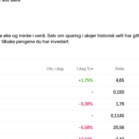
 øke og minke i verdi. Selv om sparing i aksjer historisk sett har gi
får tilbake pengene du har investert.
Utv. i dag
I dag %
Siste
+
1,75
%
4,65
-
0,150
−5,38
%
1,76
-
0,1145
−5,58
%
25,56