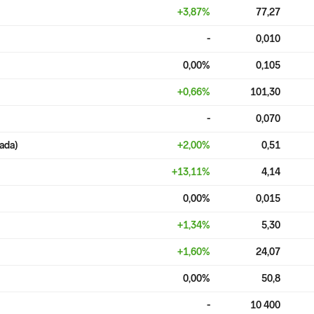
+
3,87
%
77,27
-
0,010
0,00
%
0,105
+
0,66
%
101,30
-
0,070
ada)
+
2,00
%
0,51
+
13,11
%
4,14
0,00
%
0,015
+
1,34
%
5,30
+
1,60
%
24,07
0,00
%
50,8
-
10 400