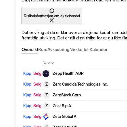
Risikoinformasjon om aksjehandel
Det er viktig at du er klar over at aksjemarkedet kan både
fremtidig utvikling. Det er alltid en risiko for at du ikke 
Oversikt
Kurs
Avkastning
Nøkkeltall
Kalender
Kjøp
Selg
Navn
Kjøp
Selg
Zepp Health ADR
Kjøp
Selg
Z
Zero Candida Technologies Inc.
Kjøp
Selg
Z
ZeroStack Corp
Kjøp
Selg
Z
Zest S.p.A.
Kjøp
Selg
Zeta Global A