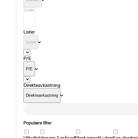
Lister
Lister
P/E
P/E
Direkteavkastning
Direkteavkastning
Populære filter
Utbytte
Vinnere 1 måned
Mest omsatt i dag
Kan shortes