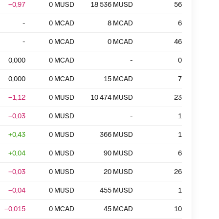
−0,97
0
MUSD
18 536
MUSD
56
-
0
MCAD
8
MCAD
6
-
0
MCAD
0
MCAD
46
0,000
0
MCAD
-
0
0,000
0
MCAD
15
MCAD
7
−1,12
0
MUSD
10 474
MUSD
23
−0,03
0
MUSD
-
1
+
0,43
0
MUSD
366
MUSD
1
+
0,04
0
MUSD
90
MUSD
6
−0,03
0
MUSD
20
MUSD
26
−0,04
0
MUSD
455
MUSD
1
−0,015
0
MCAD
45
MCAD
10