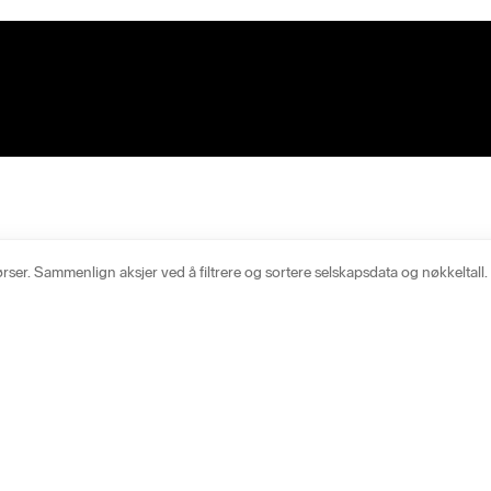
er. Sammenlign aksjer ved å filtrere og sortere selskapsdata og nøkkeltall. 