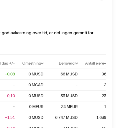
tt god avkastning over tid, er det ingen garanti for
I dag +/-
Omsetning
Børsverdi
Antall eiere
+
0,08
0
MUSD
66
MUSD
96
-
0
MCAD
-
2
−0,10
0
MUSD
33
MUSD
23
-
0
MEUR
24
MEUR
1
−1,51
0
MUSD
6 747
MUSD
1 639