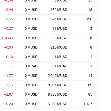
−0,34
0
MUSD
3
MUSD
15
−0,24
0
MUSD
132
MUSD
18
+
1,35
0
MUSD
623
MUSD
198
−0,27
0
MUSD
38
MUSD
3
−0,0303
0
MUSD
9
MUSD
6
−0,03
0
MUSD
210
MUSD
8
−0,10
0
MUSD
1
MUSD
1
-
0
MCAD
1
MCAD
1
−1,77
0
MUSD
2 040
MUSD
14
−3,13
0
MUSD
8 293
MUSD
69
−2,67
0
MUSD
8 333
MUSD
85
−0,20
0
MUSD
3 289
MUSD
1 127