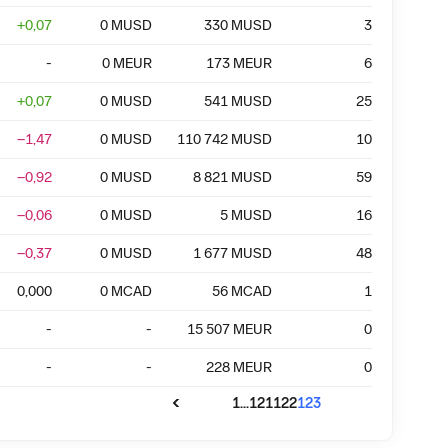
+
0,07
0
MUSD
330
MUSD
3
-
0
MEUR
173
MEUR
6
+
0,07
0
MUSD
541
MUSD
25
−1,47
0
MUSD
110 742
MUSD
10
−0,92
0
MUSD
8 821
MUSD
59
−0,06
0
MUSD
5
MUSD
16
−0,37
0
MUSD
1 677
MUSD
48
0,000
0
MCAD
56
MCAD
1
-
-
15 507
MEUR
0
-
-
228
MEUR
0
...
1
121
122
123