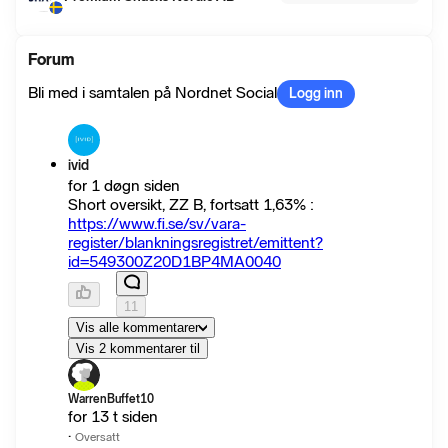
Forum
Bli med i samtalen på Nordnet Social
Logg inn
ivid
for 1 døgn siden
Short oversikt, ZZ B, fortsatt 1,63% :
https://www.fi.se/sv/vara-
register/blankningsregistret/emittent?
id=549300Z20D1BP4MA0040
11
Vis alle kommentarer
Vis 2 kommentarer til
WarrenBuffet10
for 13 t siden
·
Oversatt