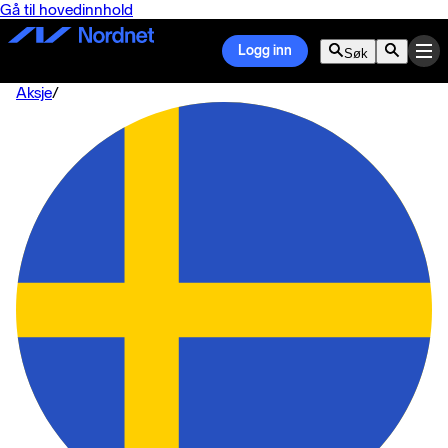
Gå til hovedinnhold
Logg inn
Søk
Aksje
/