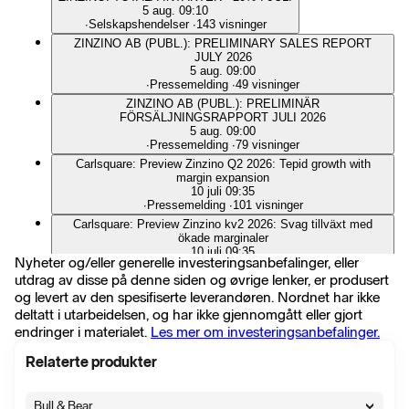
5 aug. 09:10
∙
Selskapshendelser
∙
143 visninger
ZINZINO AB (PUBL.): PRELIMINARY SALES REPORT
JULY 2026
5 aug. 09:00
∙
Pressemelding
∙
49 visninger
ZINZINO AB (PUBL.): PRELIMINÄR
FÖRSÄLJNINGSRAPPORT JULI 2026
5 aug. 09:00
∙
Pressemelding
∙
79 visninger
Carlsquare: Preview Zinzino Q2 2026: Tepid growth with
margin expansion
10 juli 09:35
∙
Pressemelding
∙
101 visninger
Carlsquare: Preview Zinzino kv2 2026: Svag tillväxt med
ökade marginaler
10 juli 09:35
Nyheter og/eller generelle investeringsanbefalinger, eller
∙
Pressemelding
∙
129 visninger
utdrag av disse på denne siden og øvrige lenker, er produsert
ZINZINO: OMSÄTTNING JUNI PRELIMINÄRT +14% TILL
og levert av den spesifiserte leverandøren. Nordnet har ikke
297 MLN KR
3 juli 11:09
deltatt i utarbeidelsen, og har ikke gjennomgått eller gjort
∙
Selskapshendelser
∙
152 visninger
endringer i materialet.
Les mer om investeringsanbefalinger.
ZINZINO AB (PUBL.): PRELIMINARY SALES REPORT Q2
2026
Relaterte produkter
3 juli 11:00
∙
Pressemelding
∙
54 visninger
Bull & Bear
ZINZINO AB (PUBL.): PRELIMINÄR