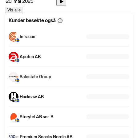
20. mai 2025
Vis alle
Kunder besøkte også
Vis
mer
informasjon
Infracom
Apotea AB
Safestate Group
Hacksaw AB
Storytel AB ser. B
Premium Snacks Nordic AB