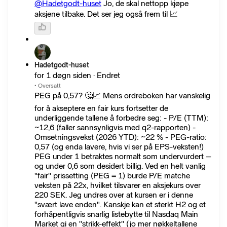
@Hadetgodt-huset
Jo, de skal nettopp kjøpe
aksjene tilbake. Det ser jeg også frem til 📈
Hadetgodt-huset
for 1 døgn siden · Endret
·
Oversatt
PEG på 0,57? 🤔📈 Mens ordreboken har vanskelig
for å akseptere en fair kurs fortsetter de
underliggende tallene å forbedre seg: - P/E (TTM):
~12,6 (faller sannsynligvis med q2-rapporten) -
Omsetningsvekst (2026 YTD): ~22 % - PEG-ratio:
0,57 (og enda lavere, hvis vi ser på EPS-veksten!)
PEG under 1 betraktes normalt som undervurdert –
og under 0,6 som desidert billig. Ved en helt vanlig
"fair" prissetting (PEG = 1) burde P/E matche
veksten på 22x, hvilket tilsvarer en aksjekurs over
220 SEK. Jeg undres over at kursen er i denne
"svært lave enden". Kanskje kan et sterkt H2 og et
forhåpentligvis snarlig listebytte til Nasdaq Main
Market gi en "strikk-effekt" (jo mer nøkkeltallene