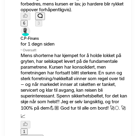
forbedres, mens kursen er lav, jo hardere blir rykket
oppover forhåpentligvis).
6
3
C.P-Finans
for 1 døgn siden
·
Oversatt
Mens shorterne har kjempet for å holde lokket på
gryten, har selskapet levert på de fundamentale
parametrene. Kursen har konsolidert, men
forretningen har fortsatt blitt sterkere. En sunn og
sterk forretning/nøkkeltall vinner som regel over tid
– og når markedet innser at raketten er tanket,
servicert og klar til avgang, kan reisen bli
superinteressant. Spenn sikkerhetsbeltet, for det kan
skje når som helst!! Jeg er selv langsiktig, og tror
100% på dem💪🏼 God tur til alle om bord! 🚀🌕. 🚀
📈
1