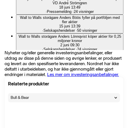
VD André Strömgren
18 juni 13:49
∙
Pressemelding
∙
24 visninger
Wall to Walls storägare Anders Böös fyller på portföljen med
fler aktier
15 juni 13:39
∙
Selskapshendelser
∙
50 visninger
Wall to Walls storägare Anders Lönnqvist köper aktier för 0,25
miljoner kronor
2 juni 09:30
∙
Selskapshendelser
∙
24 visninger
Nyheter og/eller generelle investeringsanbefalinger, eller
ÅTERKÖP AV AKTIER AV WALL TO WALL GROUP AB
utdrag av disse på denne siden og øvrige lenker, er produsert
UNDER VECKA 22, 2026
og levert av den spesifiserte leverandøren. Nordnet har ikke
1 juni 08:00
∙
Pressemelding
∙
11 visninger
deltatt i utarbeidelsen, og har ikke gjennomgått eller gjort
endringer i materialet.
Les mer om investeringsanbefalinger.
REPURCHASES OF SHARES BY WALL TO WALL GROUP
AB DURING WEEK 22, 2026
1 juni 08:00
Relaterte produkter
∙
Pressemelding
∙
2 visninger
Wall to Walls storägare Anders Lönnqvist köper aktier för 232
Bull & Bear
000 kronor
28 mai 10:12
∙
Selskapshendelser
∙
9 visninger
Bulletin from Wall To Wall Group AB's Annual General
Meeting on May 26, 2026
26 mai 14:00
∙
Pressemelding
∙
14 visninger