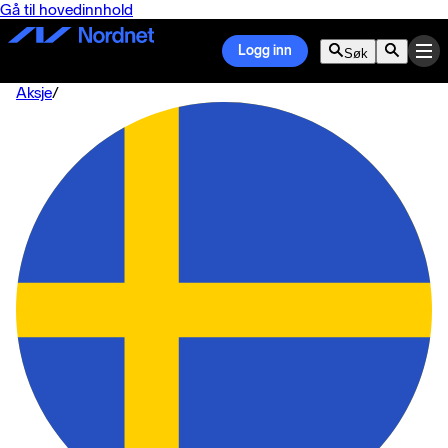
Gå til hovedinnhold
Logg inn
Søk
Aksje
/