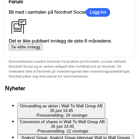
Forum
Bli med i samtalen på Nordnet Social
Logg inn
Det er ikke publisert innlegg de siste 6 månedene.
Se eldre innlegg
Kommentarene ovenfor kommer fra brukere på Nordnets sosiale nettverk
Nordnet Social og er verken redigert eller forhåndsvist av Nordnet. De
innebærer ikke at Nordnet gir investeringsråd eller investeringsanbefalinger.
Nordnet påtar seg ikke ansvar for kommentarene.
Nyheter
Omvandling av aktier i Wall To Wall Group AB
26 juni 14:45
∙
Pressemelding
∙
24 visninger
Conversion of shares in Wall To Wall Group AB
26 juni 14:45
∙
Pressemelding
∙
12 visninger
Analyst Group: Analyst Group intervjuar Wall to Wall Groups