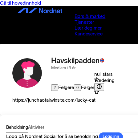
Gå til hovedinnhold
Børs & marked
Tjenester
Lær deg mer
Kundeservice
Havskilpadden
Medlem i 9 år
null stars
Vurdering
Følgere
Følger
2
0
https://junchaotai.wixsite.com/lucky-cat
Beholdning
Aktivitet
Logg på Nordnet Social for å se beholdning.
Logg inn