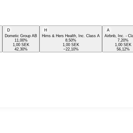
D
H
A
Dometic Group AB
Hims & Hers Health, Inc. Class A
Airbnb, Inc. - C
11,00
%
8,50
%
7,20
%
1,00
SEK
1,00
SEK
1,00
SEK
42,30
%
−22,10
%
56,12
%