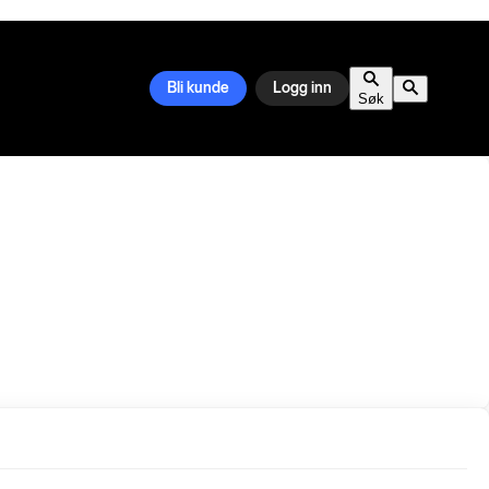
Bli kunde
Logg inn
Søk