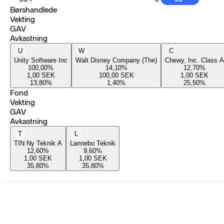
Børshandlede
Vekting
GAV
Avkastning
U
W
C
Unity Software Inc
Walt Disney Company (The)
Chewy, Inc. Class A
100,00
%
14,10
%
12,70
%
1,00
SEK
100,00
SEK
1,00
SEK
13,80
%
1,40
%
25,50
%
Fond
Vekting
GAV
Avkastning
T
L
TIN Ny Teknik A
Lannebo Teknik
12,60
%
9,60
%
1,00
SEK
1,00
SEK
35,80
%
35,80
%