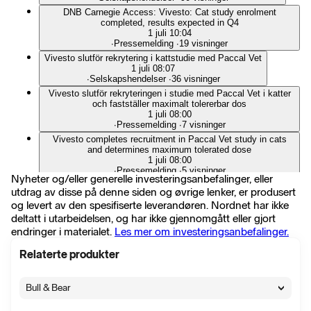
DNB Carnegie Access: Vivesto: Cat study enrolment
completed, results expected in Q4
1 juli 10:04
∙
Pressemelding
∙
19 visninger
Vivesto slutför rekrytering i kattstudie med Paccal Vet
1 juli 08:07
∙
Selskapshendelser
∙
36 visninger
Vivesto slutför rekryteringen i studie med Paccal Vet i katter
och fastställer maximalt tolererbar dos
1 juli 08:00
∙
Pressemelding
∙
7 visninger
Vivesto completes recruitment in Paccal Vet study in cats
and determines maximum tolerated dose
1 juli 08:00
∙
Pressemelding
∙
5 visninger
Nyheter og/eller generelle investeringsanbefalinger, eller
Finansinspektionen: Flaggningsmeddelande i Vivesto AB
utdrag av disse på denne siden og øvrige lenker, er produsert
30 juni 09:57
og levert av den spesifiserte leverandøren. Nordnet har ikke
∙
Pressemelding
∙
33 visninger
deltatt i utarbeidelsen, og har ikke gjennomgått eller gjort
DNB Carnegie Access: Vivesto: Paccal Vet top-line results
endringer i materialet.
Les mer om investeringsanbefalinger.
expected in Q3
26 juni 13:59
∙
Pressemelding
∙
16 visninger
Relaterte produkter
Vivesto avslutar rekrytering i hundstudie
26 juni 08:12
Bull & Bear
∙
Selskapshendelser
∙
29 visninger
Vivesto slutför rekryteringen i pilotstudie med Paccal Vet i