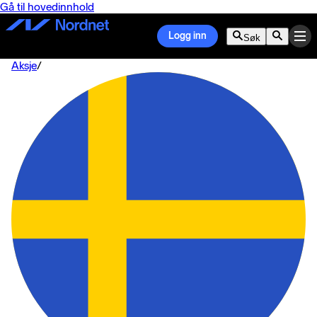
Gå til hovedinnhold
Logg inn
Søk
Aksje
/