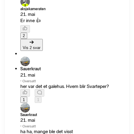
aksjekameraten
21. mai
Er inne 👍
2
Vis 2 svar
Sauerkraut
21. mai
·
Oversatt
her var det et galehus. Hvem blir Svarteper?
1
1
Sauerkraut
21. mai
·
Oversatt
ha ha, mange ble det visst