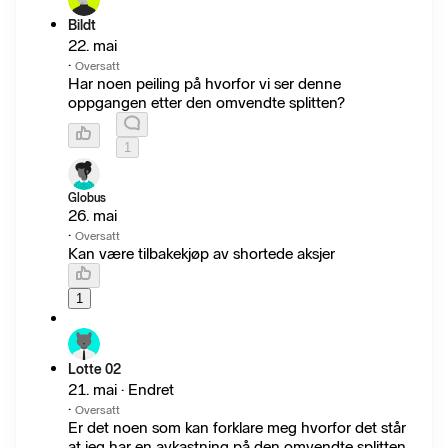
Bildt
22. mai
·
Oversatt
Har noen peiling på hvorfor vi ser denne
oppgangen etter den omvendte splitten?
1
Globus
26. mai
·
Oversatt
Kan være tilbakekjøp av shortede aksjer
1
Lotte 02
21. mai · Endret
·
Oversatt
Er det noen som kan forklare meg hvorfor det står
at jeg har en avkastning på den omvendte splitten