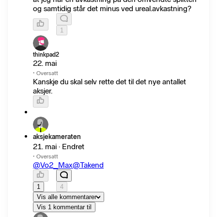
og samtidig står det minus ved ureal.avkastning?
1
thinkpad2
22. mai
·
Oversatt
Kanskje du skal selv rette det til det nye antallet
aksjer.
aksjekameraten
21. mai · Endret
·
Oversatt
@Vo2_Max
@Takend
1
4
Vis alle kommentarer
Vis 1 kommentar til