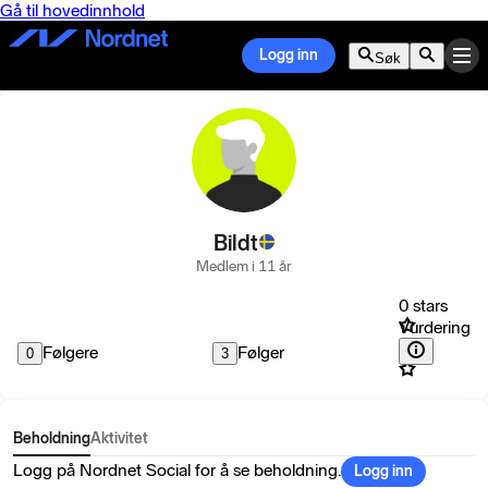
Gå til hovedinnhold
Logg inn
Søk
Bildt
Medlem i 11 år
0 stars
Vurdering
Følgere
Følger
0
3
Beholdning
Aktivitet
Logg på Nordnet Social for å se beholdning.
Logg inn