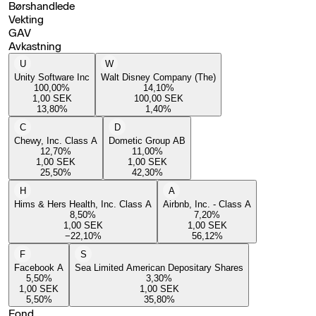
Børshandlede
Vekting
GAV
Avkastning
U
W
Unity Software Inc
Walt Disney Company (The)
100,00
%
14,10
%
1,00
SEK
100,00
SEK
13,80
%
1,40
%
C
D
Chewy, Inc. Class A
Dometic Group AB
12,70
%
11,00
%
1,00
SEK
1,00
SEK
25,50
%
42,30
%
H
A
Hims & Hers Health, Inc. Class A
Airbnb, Inc. - Class A
8,50
%
7,20
%
1,00
SEK
1,00
SEK
−22,10
%
56,12
%
F
S
Facebook A
Sea Limited American Depositary Shares
5,50
%
3,30
%
1,00
SEK
1,00
SEK
5,50
%
35,80
%
Fond