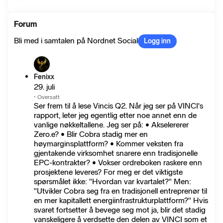
Forum
Bli med i samtalen på Nordnet Social
Logg inn
Fenixx
29. juli
·
Oversatt
Ser frem til å lese Vincis Q2. Når jeg ser på VINCI's
rapport, leter jeg egentlig etter noe annet enn de
vanlige nøkkeltallene. Jeg ser på: • Akselererer
Zero.e? • Blir Cobra stadig mer en
høymarginsplattform? • Kommer veksten fra
gjentakende virksomhet snarere enn tradisjonelle
EPC-kontrakter? • Vokser ordreboken raskere enn
prosjektene leveres? For meg er det viktigste
spørsmålet ikke: "Hvordan var kvartalet?" Men:
"Utvikler Cobra seg fra en tradisjonell entreprenør til
en mer kapitallett energiinfrastrukturplattform?" Hvis
svaret fortsetter å bevege seg mot ja, blir det stadig
vanskeligere å verdsette den delen av VINCI som et