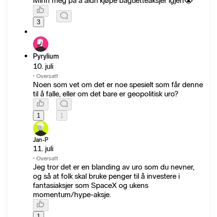
Minn meg på å aldri kjøpe baguetteaksjer igjen😭
3
Pyrylium
10. juli
·
Oversatt
Noen som vet om det er noe spesielt som får denne
til å falle, eller om det bare er geopolitisk uro?
1
1
Jan-P
11. juli
·
Oversatt
Jeg tror det er en blanding av uro som du nevner,
og så at folk skal bruke penger til å investere i
fantasiaksjer som SpaceX og ukens
momentum/hype-aksje.
1