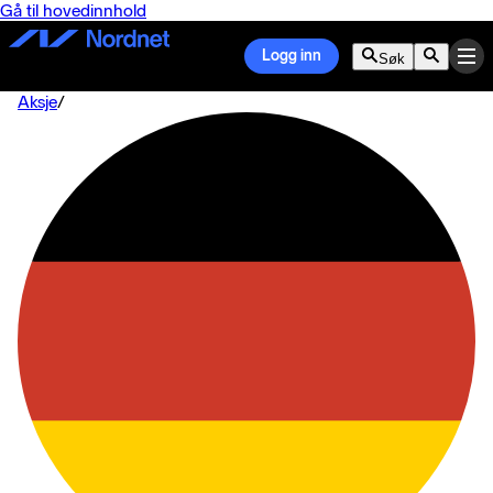
Gå til hovedinnhold
Logg inn
Søk
Aksje
/