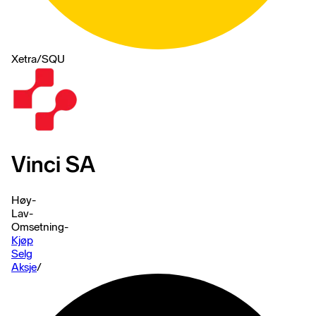
Xetra
/
SQU
Vinci SA
Høy
-
Lav
-
Omsetning
-
Kjøp
Selg
Aksje
/