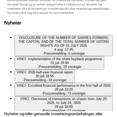
Kommentarene ovenfor kommer fra brukere på Nordnets sosiale nettverk
Nordnet Social og er verken redigert eller forhåndsvist av Nordnet. De
innebærer ikke at Nordnet gir investeringsråd eller investeringsanbefalinger.
Nordnet påtar seg ikke ansvar for kommentarene.
Nyheter
DISCLOSURE OF THE NUMBER OF SHARES FORMING
THE CAPITAL AND OF THE TOTAL NUMBER OF VOTING
RIGHTS AS OF 31 JULY 2026
4 aug. 17:45
∙
Pressemelding
∙
5 visninger
VINCI: Implementation of the share buyback programme
31 juli 18:00
∙
Pressemelding
∙
18 visninger
VINCI: 2026 half-year financial report
30 juli 18:55
∙
Pressemelding
∙
19 visninger
VINCI: Excellent financial performance in the first half of 2026
29 juli 19:20
∙
Pressemelding
∙
73 visninger
VINCI: Disclosure of transactions on shares from July 20,
2026, to July 24, 2026
28 juli 18:00
∙
Pressemelding
∙
13 visninger
Nyheter og/eller generelle investeringsanbefalinger, eller
VINCI: Disclosure of transactions on shares from July 13,