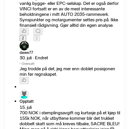
vanlig bygge- eller EPC-selskap. Det er også derfor
VINCI fortsatt er en av de mest interessante
beholdningene i mitt AUTO 2035-rammeverk.
Synspunkter og motargumenter settes pris på. Ikke
finansiell rådgivning. Gjør alltid din egen analyse.
2
1
davee77
30. juli · Endret
·
Oversatt
Jeg trodde på det, jeg mer enn doblet posisjonen
min før regnskapet.
Opptatt
15. juli
700 NOK i stemplingsavgift og kurtasje på et kjøp til
155k NOK, når utbyttene kommer blir det trukket
dobbelt skatt som må kreves tilbake, SACRE BLEU!