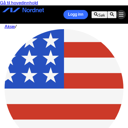
Gå til hovedinnhold
Logg inn
Søk
Aksje
/