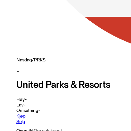
Nasdaq
/
PRKS
U
United Parks & Resorts
Høy
-
Lav
-
Omsetning
-
Kjøp
Selg
Oversikt
Om selskapet