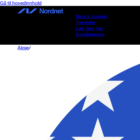
Gå til hovedinnhold
Børs & marked
Tjenester
Lær deg mer
Kundeservice
Aksje
/