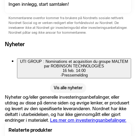
Ingen innlegg, start samtalen!
Kommentarene ovenfor kommer fra brukere på Nordnets sosiale nettverk
Nordnet Social og er verken redigert eller forhåndsvist av Nordnet. De
innebærer ikke at Nordnet gir investeringsråd eller investeringsanbefalinger.
Nordnet påtar seg ikke ansvar for kommentarene.
Nyheter
UTI GROUP : Nominations et acquisition du groupe MALTEM
par ROBINSON TECHNOLOGIES
16 feb. 14:00
∙
Pressemelding
Vis alle nyheter
Nyheter og/eller generelle investeringsanbefalinger, eller
utdrag av disse på denne siden og øvrige lenker, er produsert
og levert av den spesifiserte leverandøren. Nordnet har ikke
deltatt i utarbeidelsen, og har ikke gjennomgått eller gjort
endringer i materialet.
Les mer om investeringsanbefalinger.
Relaterte produkter