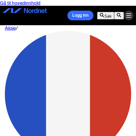
Gå til hovedinnhold
Logg inn
Søk
Aksje
/