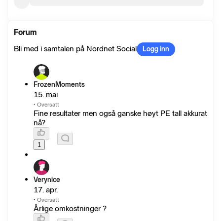
Forum
Bli med i samtalen på Nordnet Social
Logg inn
FrozenMoments
15. mai
·
Oversatt
Fine resultater men også ganske høyt PE tall akkurat
nå?
1
Verynice
17. apr.
·
Oversatt
Årlige omkostninger ?