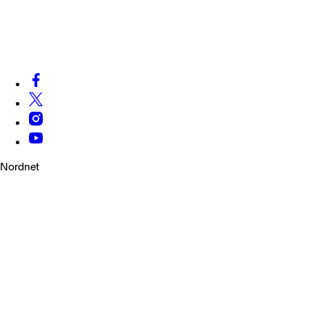
Vis alle nyheter
Nordnet
Om Nordnet
Karriere
Bærekraft
Kontakt oss
Hjelp
Spørsmål og svar
Om cookies
Disclaimer