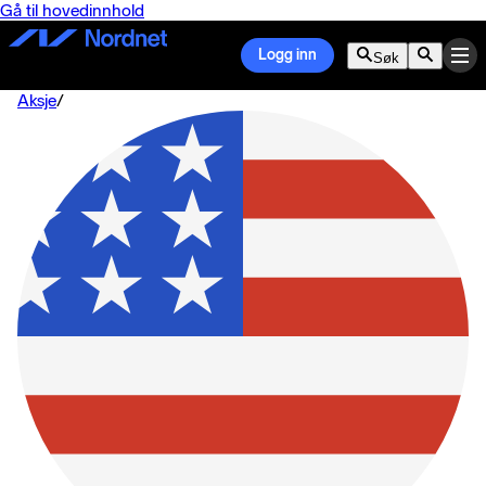
Gå til hovedinnhold
Logg inn
Søk
Aksje
/