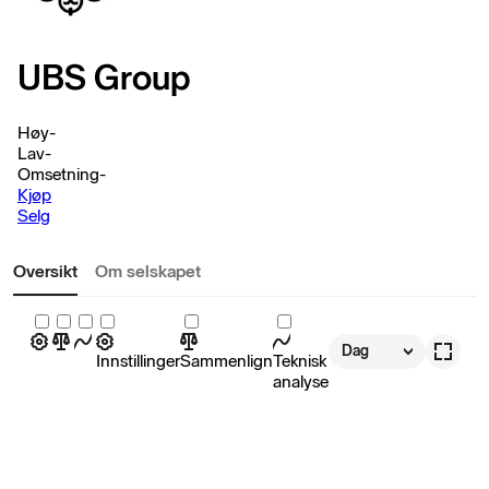
UBS Group
Høy
-
Lav
-
Omsetning
-
Kjøp
Selg
Oversikt
Om selskapet
Dag
Innstillinger
Sammenlign
Teknisk
analyse