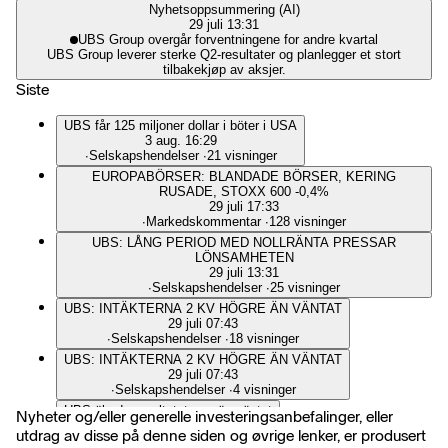
Nyhetsoppsummering (AI)
29 juli 13:31
UBS Group overgår forventningene for andre kvartal
UBS Group leverer sterke Q2-resultater og planlegger et stort
tilbakekjøp av aksjer.
Siste
UBS får 125 miljoner dollar i böter i USA
3 aug. 16:29
∙
Selskapshendelser
∙
21 visninger
EUROPABÖRSER: BLANDADE BÖRSER, KERING
RUSADE, STOXX 600 -0,4%
29 juli 17:33
∙
Markedskommentar
∙
128 visninger
UBS: LÅNG PERIOD MED NOLLRÄNTA PRESSAR
LÖNSAMHETEN
29 juli 13:31
∙
Selskapshendelser
∙
25 visninger
UBS: INTÄKTERNA 2 KV HÖGRE ÄN VÄNTAT
29 juli 07:43
∙
Selskapshendelser
∙
18 visninger
UBS: INTÄKTERNA 2 KV HÖGRE ÄN VÄNTAT
29 juli 07:43
∙
Selskapshendelser
∙
4 visninger
UBS ökade resultatet mer än väntat
Nyheter og/eller generelle investeringsanbefalinger, eller
29 juli 06:49
utdrag av disse på denne siden og øvrige lenker, er produsert
∙
Selskapshendelser
∙
12 visninger