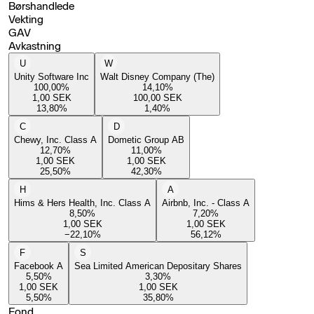
Børshandlede
Vekting
GAV
Avkastning
U
W
Unity Software Inc
Walt Disney Company (The)
100,00
%
14,10
%
1,00
SEK
100,00
SEK
13,80
%
1,40
%
C
D
Chewy, Inc. Class A
Dometic Group AB
12,70
%
11,00
%
1,00
SEK
1,00
SEK
25,50
%
42,30
%
H
A
Hims & Hers Health, Inc. Class A
Airbnb, Inc. - Class A
8,50
%
7,20
%
1,00
SEK
1,00
SEK
−22,10
%
56,12
%
F
S
Facebook A
Sea Limited American Depositary Shares
5,50
%
3,30
%
1,00
SEK
1,00
SEK
5,50
%
35,80
%
Fond