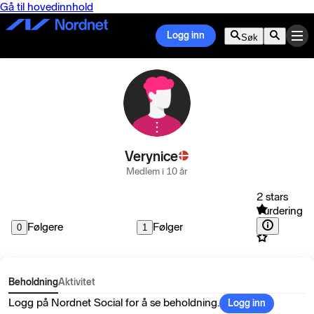
Gå til hovedinnhold
Logg inn
Søk
Verynice
Medlem i 10 år
2 stars
Vurdering
Følgere
Følger
0
1
Beholdning
Aktivitet
Logg på Nordnet Social for å se beholdning.
Logg inn