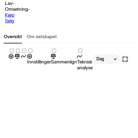
Lav
-
Omsetning
-
Kjøp
Selg
Oversikt
Om selskapet
Dag
Innstillinger
Sammenlign
Teknisk
analyse