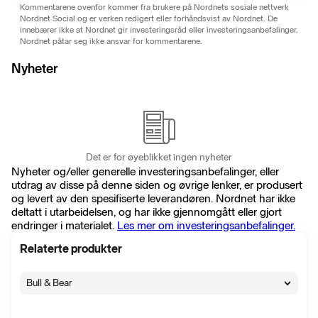
Kommentarene ovenfor kommer fra brukere på Nordnets sosiale nettverk
Nordnet Social og er verken redigert eller forhåndsvist av Nordnet. De
innebærer ikke at Nordnet gir investeringsråd eller investeringsanbefalinger.
Nordnet påtar seg ikke ansvar for kommentarene.
Nyheter
Det er for øyeblikket ingen nyheter
Nyheter og/eller generelle investeringsanbefalinger, eller
utdrag av disse på denne siden og øvrige lenker, er produsert
og levert av den spesifiserte leverandøren. Nordnet har ikke
deltatt i utarbeidelsen, og har ikke gjennomgått eller gjort
endringer i materialet.
Les mer om investeringsanbefalinger.
Relaterte produkter
Bull & Bear