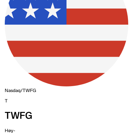
Nasdaq
/
TWFG
T
TWFG
Høy
-