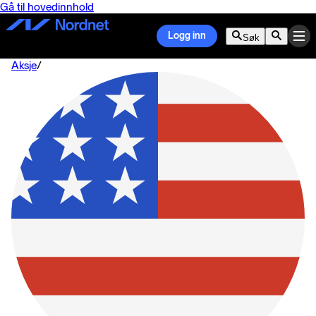
Gå til hovedinnhold
Logg inn
Søk
Aksje
/