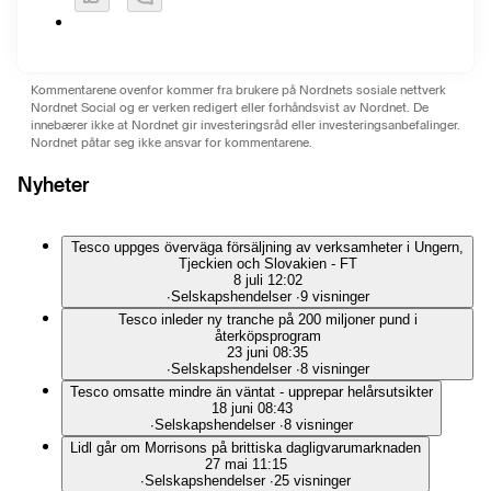
Kommentarene ovenfor kommer fra brukere på Nordnets sosiale nettverk
Nordnet Social og er verken redigert eller forhåndsvist av Nordnet. De
innebærer ikke at Nordnet gir investeringsråd eller investeringsanbefalinger.
Nordnet påtar seg ikke ansvar for kommentarene.
Nyheter
Tesco uppges överväga försäljning av verksamheter i Ungern,
Tjeckien och Slovakien - FT
8 juli 12:02
∙
Selskapshendelser
∙
9 visninger
Tesco inleder ny tranche på 200 miljoner pund i
återköpsprogram
23 juni 08:35
∙
Selskapshendelser
∙
8 visninger
Tesco omsatte mindre än väntat - upprepar helårsutsikter
18 juni 08:43
∙
Selskapshendelser
∙
8 visninger
Lidl går om Morrisons på brittiska dagligvarumarknaden
27 mai 11:15
∙
Selskapshendelser
∙
25 visninger