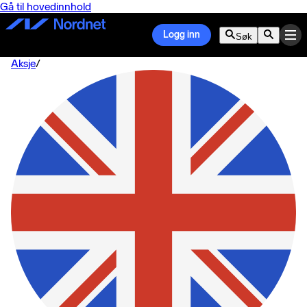
Gå til hovedinnhold
Logg inn
Søk
Aksje
/