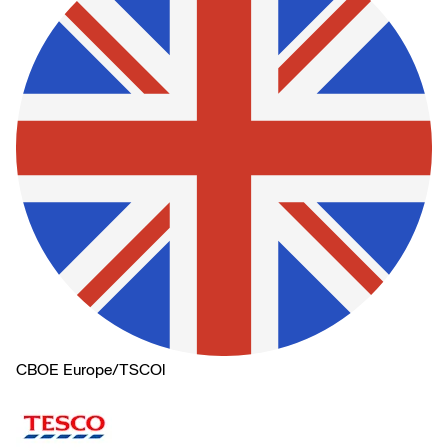
CBOE Europe
/
TSCOl