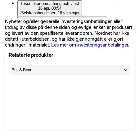
Tesco ökar omsättning och vinst
16 apr. 08:54
∙
Selskapshendelser
∙
18 visninger
Brittisk livsmedelsinflation stiger till 4,3 procent
Nyheter og/eller generelle investeringsanbefalinger, eller
3 mars 10:13
utdrag av disse på denne siden og øvrige lenker, er produsert
∙
Selskapshendelser
∙
12 visninger
og levert av den spesifiserte leverandøren. Nordnet har ikke
Tesco skär ned 180 tjänster på huvudkontoret
deltatt i utarbeidelsen, og har ikke gjennomgått eller gjort
26 feb. 07:28
endringer i materialet.
Les mer om investeringsanbefalinger.
∙
Selskapshendelser
∙
13 visninger
Tesco guidar mot övre delen av vinstintervallet
Relaterte produkter
8 jan. 08:34
∙
Selskapshendelser
∙
34 visninger
Tesco börjar handlas OTC i USA
Bull & Bear
5 jan. 08:35
∙
Selskapshendelser
∙
17 visninger
Fortsatt hög matinflation i Storbritannien - Worldpanel
9. desember 2025 11:59
∙
Selskapshendelser
∙
14 visninger
Tesco och Sainsbury’s faller i London efter Asdas
prissänkningar
7. oktober 2025 14:14
∙
Selskapshendelser
∙
52 visninger
EUROPABÖRSER: MEST UPP, STELLANTIS STEG,
STOXX 600 +0,6%
2. oktober 2025 17:43
∙
Markedskommentar
∙
87 visninger