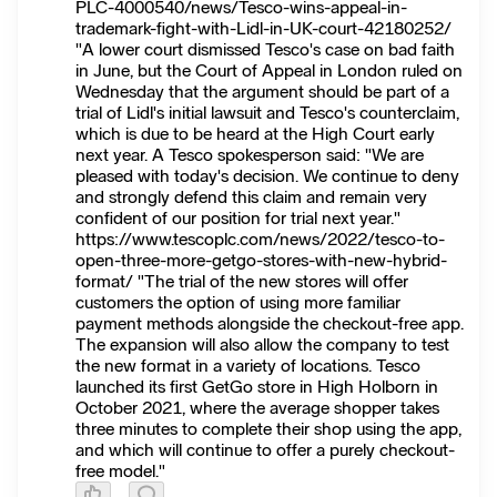
PLC-4000540/news/Tesco-wins-appeal-in-
trademark-fight-with-Lidl-in-UK-court-42180252/
"A lower court dismissed Tesco's case on bad faith
in June, but the Court of Appeal in London ruled on
Wednesday that the argument should be part of a
trial of Lidl's initial lawsuit and Tesco's counterclaim,
which is due to be heard at the High Court early
next year. A Tesco spokesperson said: "We are
pleased with today's decision. We continue to deny
and strongly defend this claim and remain very
confident of our position for trial next year."
https://www.tescoplc.com/news/2022/tesco-to-
open-three-more-getgo-stores-with-new-hybrid-
format/ "The trial of the new stores will offer
customers the option of using more familiar
payment methods alongside the checkout-free app.
The expansion will also allow the company to test
the new format in a variety of locations. Tesco
launched its first GetGo store in High Holborn in
October 2021, where the average shopper takes
three minutes to complete their shop using the app,
and which will continue to offer a purely checkout-
free model."