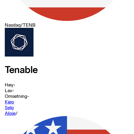
Nasdaq
/
TENB
Tenable
Høy
-
Lav
-
Omsetning
-
Kjøp
Selg
Aksje
/