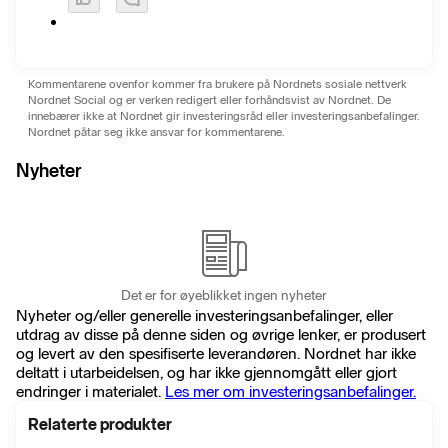
Kommentarene ovenfor kommer fra brukere på Nordnets sosiale nettverk
Nordnet Social og er verken redigert eller forhåndsvist av Nordnet. De
innebærer ikke at Nordnet gir investeringsråd eller investeringsanbefalinger.
Nordnet påtar seg ikke ansvar for kommentarene.
Nyheter
Det er for øyeblikket ingen nyheter
Nyheter og/eller generelle investeringsanbefalinger, eller
utdrag av disse på denne siden og øvrige lenker, er produsert
og levert av den spesifiserte leverandøren. Nordnet har ikke
deltatt i utarbeidelsen, og har ikke gjennomgått eller gjort
endringer i materialet.
Les mer om investeringsanbefalinger.
Relaterte produkter