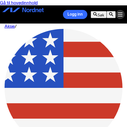
Gå til hovedinnhold
Logg inn
Søk
Aksje
/